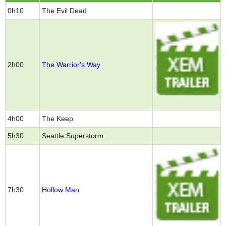
0h10
The Evil Dead
2h00
The Warrior's Way
4h00
The Keep
5h30
Seattle Superstorm
7h30
Hollow Man