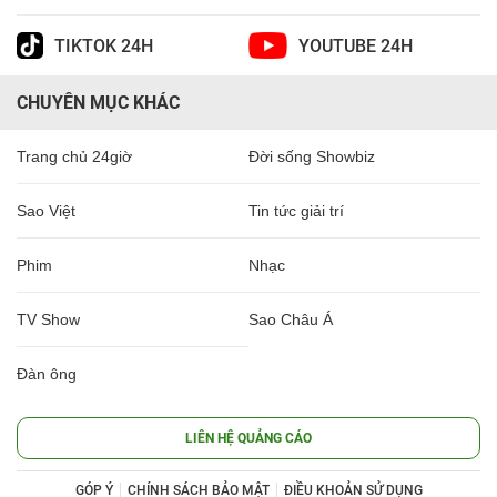
TIKTOK 24H
YOUTUBE 24H
CHUYÊN MỤC KHÁC
Trang chủ 24giờ
Đời sống Showbiz
Sao Việt
Tin tức giải trí
Phim
Nhạc
TV Show
Sao Châu Á
Đàn ông
LIÊN HỆ QUẢNG CÁO
GÓP Ý
CHÍNH SÁCH BẢO MẬT
ĐIỀU KHOẢN SỬ DỤNG