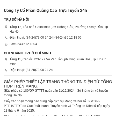
Công Ty Cổ Phần Quảng Cáo Trực Tuyến 24h
TRỤ SỞ HÀ NỘI
Tầng 12, Tòa nhà Geleximco , 36 Hoàng Cầu, Phường Ô chợ Dừa, Tp.
Hà Nội
Điện thoại: (84-24)
73 00 24 24
| (84-24)
35 12 18 06
Fax:
0243 512 1804
CHI NHÁNH TP.HỒ CHÍ MINH
Tầng 11, Cao ốc 123-127 Võ Văn Tần, phường Xuân Hòa, Tp. Hồ Chí
Minh.
Điện thoại: (84-28)
73 00 24 24
GIẤY PHÉP THIẾT LẬP TRANG THÔNG TIN ĐIỆN TỬ TỔNG
HỢP TRÊN MẠNG.
Giấy phép số 180/GP-STTTT ngày cấp 11/12/2024 - Sở thông tin và truyền
thông Hà Nội.
Giấy xác nhận thông báo cung cấp dịch vụ Mạng xã hội số 89 /GXN-
PTTH&TTĐT do Cục Phát thanh, Truyền hình và Thông tin Điện tử cấp ngày
13 tháng 6 năm 2025.