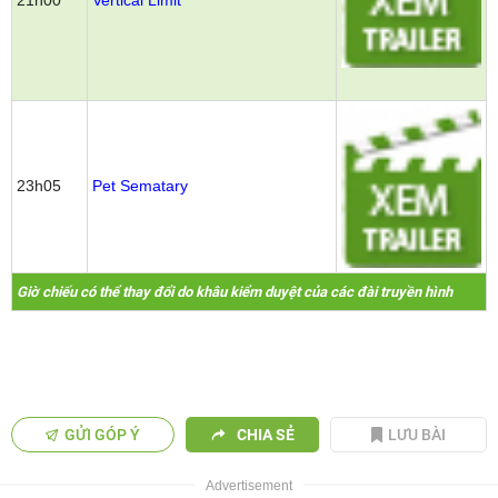
21h00
Vertical Limit
23h05
Pet Sematary
Giờ chiếu có thể thay đổi do khâu kiểm duyệt của các đài truyền hình
GỬI GÓP Ý
CHIA SẺ
LƯU BÀI