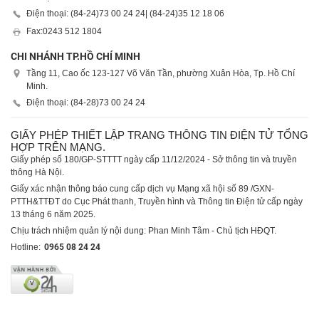
Điện thoại: (84-24)
73 00 24 24
| (84-24)
35 12 18 06
Fax:
0243 512 1804
CHI NHÁNH TP.HỒ CHÍ MINH
Tầng 11, Cao ốc 123-127 Võ Văn Tần, phường Xuân Hòa, Tp. Hồ Chí
Minh.
Điện thoại: (84-28)
73 00 24 24
GIẤY PHÉP THIẾT LẬP TRANG THÔNG TIN ĐIỆN TỬ TỔNG
HỢP TRÊN MẠNG.
Giấy phép số 180/GP-STTTT ngày cấp 11/12/2024 - Sở thông tin và truyền
thông Hà Nội.
Giấy xác nhận thông báo cung cấp dịch vụ Mạng xã hội số 89 /GXN-
PTTH&TTĐT do Cục Phát thanh, Truyền hình và Thông tin Điện tử cấp ngày
13 tháng 6 năm 2025.
Chịu trách nhiệm quản lý nội dung: Phan Minh Tâm - Chủ tịch HĐQT.
Hotline:
0965 08 24 24