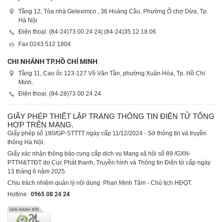
Tầng 12, Tòa nhà Geleximco , 36 Hoàng Cầu, Phường Ô chợ Dừa, Tp.
Hà Nội
Điện thoại: (84-24)
73 00 24 24
| (84-24)
35 12 18 06
Fax:
0243 512 1804
CHI NHÁNH TP.HỒ CHÍ MINH
Tầng 11, Cao ốc 123-127 Võ Văn Tần, phường Xuân Hòa, Tp. Hồ Chí
Minh.
Điện thoại: (84-28)
73 00 24 24
GIẤY PHÉP THIẾT LẬP TRANG THÔNG TIN ĐIỆN TỬ TỔNG
HỢP TRÊN MẠNG.
Giấy phép số 180/GP-STTTT ngày cấp 11/12/2024 - Sở thông tin và truyền
thông Hà Nội.
Giấy xác nhận thông báo cung cấp dịch vụ Mạng xã hội số 89 /GXN-
PTTH&TTĐT do Cục Phát thanh, Truyền hình và Thông tin Điện tử cấp ngày
13 tháng 6 năm 2025.
Chịu trách nhiệm quản lý nội dung: Phan Minh Tâm - Chủ tịch HĐQT.
Hotline:
0965 08 24 24