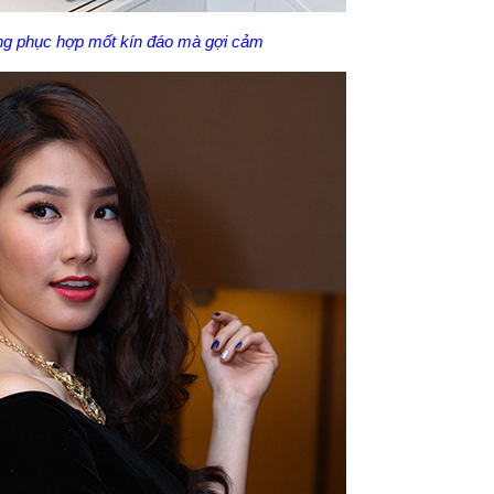
ng phục hợp mốt kín đáo mà gợi cảm