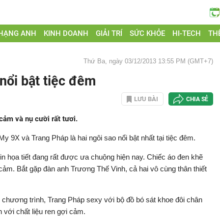
 HẠNG ANH
KINH DOANH
GIẢI TRÍ
SỨC KHỎE
HI-TECH
THẾ
Thứ Ba, ngày 03/12/2013 13:55 PM (GMT+7)
nổi bật tiệc đêm
LƯU BÀI
CHIA SẺ
cảm và nụ cười rất tươi.
 My 9X và Trang Pháp là hai ngôi sao nổi bật nhất tại tiệc đêm.
n họa tiết đang rất được ưa chuộng hiện nay. Chiếc áo đen khẽ
cảm. Bắt gặp đàn anh Trương Thế Vinh, cả hai vô cùng thân thiết
ng chương trình, Trang Pháp sexy với bộ đồ bó sát khoe đôi chân
 với chất liệu ren gợi cảm.