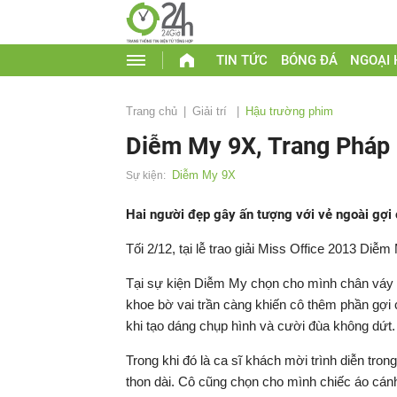
TIN TỨC
BÓNG ĐÁ
NGOẠI
Trang chủ
Giải trí
Hậu trường phim
Diễm My 9X, Trang Pháp 
Diễm My 9X
Sự kiện:
Hai người đẹp gây ấn tượng với vẻ ngoài gợi 
Tối 2/12, tại lễ trao giải Miss Office 2013 Diễm
Tại sự kiện Diễm My chọn cho mình chân váy i
khoe bờ vai trần càng khiến cô thêm phần gợi 
khi tạo dáng chụp hình và cười đùa không dứt.
Trong khi đó là ca sĩ khách mời trình diễn tro
thon dài. Cô cũng chọn cho mình chiếc áo cánh