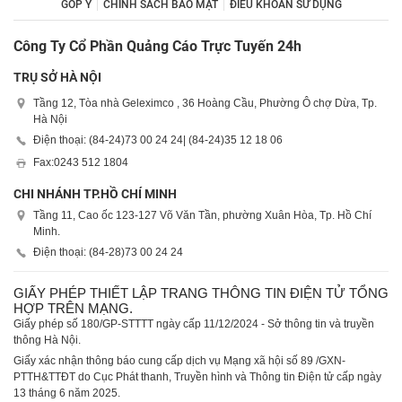
GÓP Ý
CHÍNH SÁCH BẢO MẬT
ĐIỀU KHOẢN SỬ DỤNG
Công Ty Cổ Phần Quảng Cáo Trực Tuyến 24h
TRỤ SỞ HÀ NỘI
Tầng 12, Tòa nhà Geleximco , 36 Hoàng Cầu, Phường Ô chợ Dừa, Tp.
Hà Nội
Điện thoại: (84-24)
73 00 24 24
| (84-24)
35 12 18 06
Fax:
0243 512 1804
CHI NHÁNH TP.HỒ CHÍ MINH
Tầng 11, Cao ốc 123-127 Võ Văn Tần, phường Xuân Hòa, Tp. Hồ Chí
Minh.
Điện thoại: (84-28)
73 00 24 24
GIẤY PHÉP THIẾT LẬP TRANG THÔNG TIN ĐIỆN TỬ TỔNG
HỢP TRÊN MẠNG.
Giấy phép số 180/GP-STTTT ngày cấp 11/12/2024 - Sở thông tin và truyền
thông Hà Nội.
Giấy xác nhận thông báo cung cấp dịch vụ Mạng xã hội số 89 /GXN-
PTTH&TTĐT do Cục Phát thanh, Truyền hình và Thông tin Điện tử cấp ngày
13 tháng 6 năm 2025.