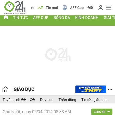
 vàng
Lịch
Tin mới
AFF Cup
Điểm chuẩn 2026
TIN TỨC
AFF CUP
BÓNG ĐÁ
KINH DOANH
GIẢI T
GIÁO DỤC
Tuyển sinh ĐH - CĐ
Dạy con
Thần đồng
Tin tức giáo dục
Chủ Nhật, ngày 06/04/2014 08:33 AM
CHIA SẺ