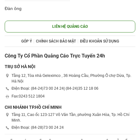
Đàn ông
LIÊN HỆ QUẢNG CÁO
GÓP Ý
CHÍNH SÁCH BẢO MẬT
ĐIỀU KHOẢN SỬ DỤNG
Công Ty Cổ Phần Quảng Cáo Trực Tuyến 24h
TRỤ SỞ HÀ NỘI
Tầng 12, Tòa nhà Geleximco , 36 Hoàng Cầu, Phường Ô chợ Dừa, Tp.
Hà Nội
Điện thoại: (84-24)
73 00 24 24
| (84-24)
35 12 18 06
Fax:
0243 512 1804
CHI NHÁNH TP.HỒ CHÍ MINH
Tầng 11, Cao ốc 123-127 Võ Văn Tần, phường Xuân Hòa, Tp. Hồ Chí
Minh.
Điện thoại: (84-28)
73 00 24 24