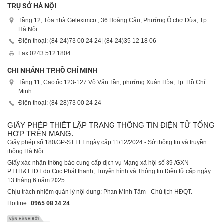
TRỤ SỞ HÀ NỘI
Tầng 12, Tòa nhà Geleximco , 36 Hoàng Cầu, Phường Ô chợ Dừa, Tp.
Hà Nội
Điện thoại: (84-24)
73 00 24 24
| (84-24)
35 12 18 06
Fax:
0243 512 1804
CHI NHÁNH TP.HỒ CHÍ MINH
Tầng 11, Cao ốc 123-127 Võ Văn Tần, phường Xuân Hòa, Tp. Hồ Chí
Minh.
Điện thoại: (84-28)
73 00 24 24
GIẤY PHÉP THIẾT LẬP TRANG THÔNG TIN ĐIỆN TỬ TỔNG
HỢP TRÊN MẠNG.
Giấy phép số 180/GP-STTTT ngày cấp 11/12/2024 - Sở thông tin và truyền
thông Hà Nội.
Giấy xác nhận thông báo cung cấp dịch vụ Mạng xã hội số 89 /GXN-
PTTH&TTĐT do Cục Phát thanh, Truyền hình và Thông tin Điện tử cấp ngày
13 tháng 6 năm 2025.
Chịu trách nhiệm quản lý nội dung: Phan Minh Tâm - Chủ tịch HĐQT.
Hotline:
0965 08 24 24