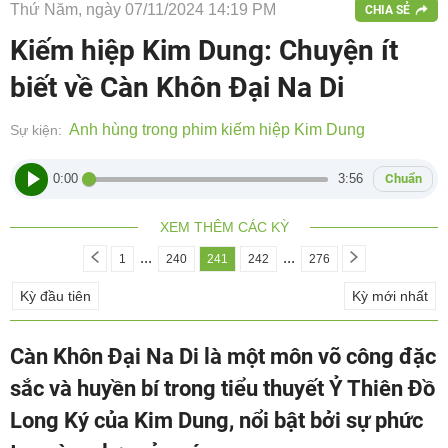
Thứ Năm, ngày 07/11/2024 14:19 PM
CHIA SẺ
Kiếm hiệp Kim Dung: Chuyện ít
biết về Càn Khôn Đại Na Di
Anh hùng trong phim kiếm hiệp Kim Dung
Sự kiện:
0:00
3:56
Chuẩn
XEM THÊM CÁC KỲ
...
...
1
240
241
242
276
Kỳ đầu tiên
Kỳ mới nhất
Càn Khôn Đại Na Di là một môn võ công đặc
sắc và huyền bí trong tiểu thuyết Ỷ Thiên Đồ
Long Ký của Kim Dung, nổi bật bởi sự phức