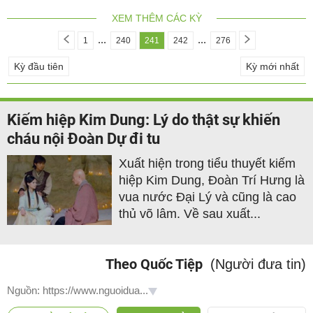
XEM THÊM CÁC KỲ
...
...
1
240
241
242
276
Kỳ đầu tiên
Kỳ mới nhất
Kiếm hiệp Kim Dung: Lý do thật sự khiến
cháu nội Đoàn Dự đi tu
Xuất hiện trong tiểu thuyết kiếm
hiệp Kim Dung, Đoàn Trí Hưng là
vua nước Đại Lý và cũng là cao
thủ võ lâm. Về sau xuất...
Theo Quốc Tiệp
(Người đưa tin)
Nguồn: https://www.nguoidua...