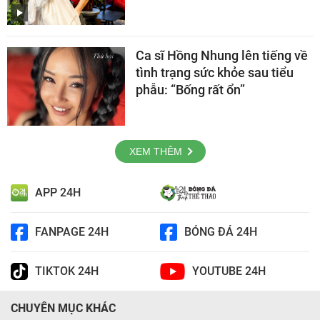
Ca sĩ Hồng Nhung lên tiếng về
tình trạng sức khỏe sau tiểu
phẫu: “Bống rất ổn”
XEM THÊM
APP 24H
FANPAGE 24H
BÓNG ĐÁ 24H
TIKTOK 24H
YOUTUBE 24H
CHUYÊN MỤC KHÁC