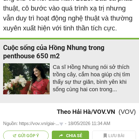
thuật, cô bước vào quá trình xạ trị nhưng
vẫn duy trì hoạt động nghệ thuật và thường
xuyên xuất hiện với tinh thần tích cực.
Cuộc sống của Hồng Nhung trong
penthouse 650 m2
Ca sĩ Hồng Nhung nói sở thích
trồng cây, cắm hoa giúp chị tìm
thấy sự thư giãn, bình yên khi
sống cùng hai con trong...
Theo Hải Hà/VOV.VN
(VOV)
Nguồn: https://vov.vn/giai-...
-
18/05/2026 11:34 AM
GỬI GÓP Ý
CHIA SẺ
LƯU BÀI