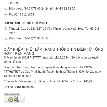
Hà Nội
Điện thoại: (84-24)
73 00 24 24
| (84-24)
35 12 18 06
Fax:
0243 512 1804
CHI NHÁNH TP.HỒ CHÍ MINH
Tầng 11, Cao ốc 123-127 Võ Văn Tần, phường Xuân Hòa, Tp. Hồ Chí
Minh.
Điện thoại: (84-28)
73 00 24 24
GIẤY PHÉP THIẾT LẬP TRANG THÔNG TIN ĐIỆN TỬ TỔNG
HỢP TRÊN MẠNG.
Giấy phép số 180/GP-STTTT ngày cấp 11/12/2024 - Sở thông tin và truyền
thông Hà Nội.
Giấy xác nhận thông báo cung cấp dịch vụ Mạng xã hội số 89 /GXN-
PTTH&TTĐT do Cục Phát thanh, Truyền hình và Thông tin Điện tử cấp ngày
13 tháng 6 năm 2025.
Chịu trách nhiệm quản lý nội dung: Phan Minh Tâm - Chủ tịch HĐQT.
Hotline:
0965 08 24 24