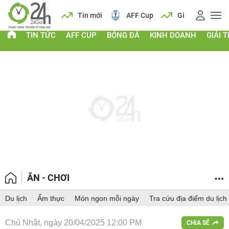
ịch
Tin mới
AFF Cup
Giá vàng
Lịch
T
TIN TỨC
AFF CUP
BÓNG ĐÁ
KINH DOANH
GIẢI T
ĂN - CHƠI
Du lịch
Ẩm thực
Món ngon mỗi ngày
Tra cứu địa điểm du lịch
Chủ Nhật, ngày 20/04/2025 12:00 PM
CHIA SẺ