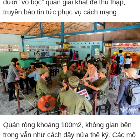
dưới “vỏ bọc” quán giải khát để thu thập,
truyền báo tin tức phục vụ cách mạng.
Quán rộng khoảng 100m2, không gian bên
trong vẫn như cách đây nửa thế kỷ. Các mô