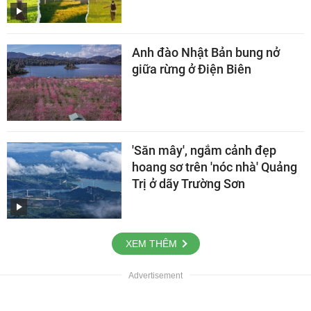
Anh đào Nhật Bản bung nở
giữa rừng ở Điện Biên
'Săn mây', ngắm cảnh đẹp
hoang sơ trên 'nóc nhà' Quảng
Trị ở dãy Trường Sơn
XEM THÊM