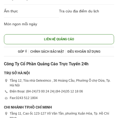
Ẩm thực
Tra cứu địa điểm du lịch
Món ngon mỗi ngày
LIÊN HỆ QUẢNG CÁO
GÓP Ý
CHÍNH SÁCH BẢO MẬT
ĐIỀU KHOẢN SỬ DỤNG
Công Ty Cổ Phần Quảng Cáo Trực Tuyến 24h
TRỤ SỞ HÀ NỘI
Tầng 12, Tòa nhà Geleximco , 36 Hoàng Cầu, Phường Ô chợ Dừa, Tp.
Hà Nội
Điện thoại: (84-24)
73 00 24 24
| (84-24)
35 12 18 06
Fax:
0243 512 1804
CHI NHÁNH TP.HỒ CHÍ MINH
Tầng 11, Cao ốc 123-127 Võ Văn Tần, phường Xuân Hòa, Tp. Hồ Chí