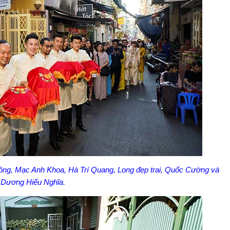
 Đông, Mạc Anh Khoa, Hà Trí Quang, Long đẹp trai, Quốc Cường và
Dương Hiếu Nghĩa.