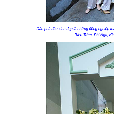
Dàn phù dâu xinh đẹp là những đồng nghiệp th
Bích Trâm, Phi Nga, K