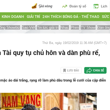
Đoán tỷ số
Lịch
KINH DOANH
GIẢI TRÍ
24H THÍCH BÓNG ĐÁ - THỂ THAO
SỨC
ống Showbiz
Sao Việt
Tin tức giải trí
Nhạc
Phim
TV Show
Đàn ôn
Thứ Ba, ngày 19/02/2019 11:36 AM (GMT+7)
Tài quy tụ chủ hôn và dàn phù rể,
LƯU BÀI
CHIA SẺ
mặc áo dài trắng, rạng rỡ làm phù dâu trong lễ cưới của cặp diễn