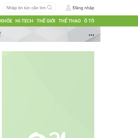
Đăng nhập
 KHỎE
HI-TECH
THẾ GIỚI
THỂ THAO
Ô TÔ
g