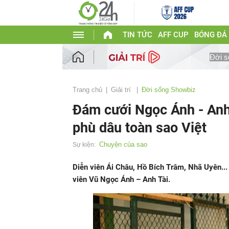
TIN TỨC
AFF CUP
BÓNG ĐÁ
Đời s
Trang chủ
Giải trí
Đời sống Showbiz
Đám cưới Ngọc Ánh - Anh 
phù dâu toàn sao Việt
Chuyện của sao
Sự kiện:
Diễn viên Ái Châu, Hồ Bích Trâm, Nhã Uyên... 
viên Vũ Ngọc Ánh – Anh Tài.