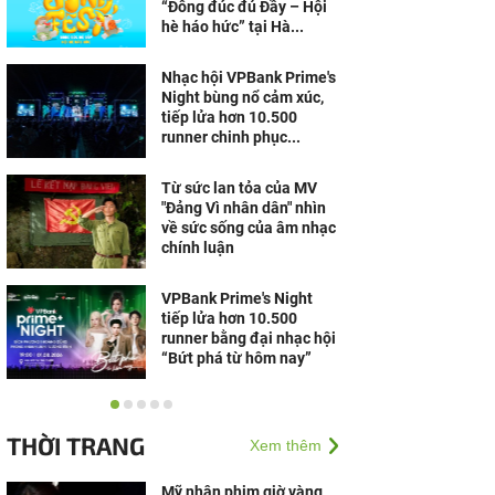
“Đông đúc đủ Đầy – Hội
hè háo hức” tại Hà...
Nhạc hội VPBank Prime's
Night bùng nổ cảm xúc,
tiếp lửa hơn 10.500
runner chinh phục...
Từ sức lan tỏa của MV
"Đảng Vì nhân dân" nhìn
về sức sống của âm nhạc
chính luận
VPBank Prime's Night
tiếp lửa hơn 10.500
runner bằng đại nhạc hội
“Bứt phá từ hôm nay”
Hàng nghìn khán giả
“cháy” cùng S.T Sơn
THỜI TRANG
Xem thêm
Thạch, Bùi Công Nam tại
đêm nhạc VPBank ở Đà
Nẵng
Mỹ nhân phim giờ vàng