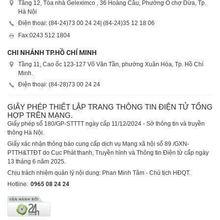
Tầng 12, Tòa nhà Geleximco , 36 Hoàng Cầu, Phường Ô chợ Dừa, Tp.
Hà Nội
Điện thoại: (84-24)
73 00 24 24
| (84-24)
35 12 18 06
Fax:
0243 512 1804
CHI NHÁNH TP.HỒ CHÍ MINH
Tầng 11, Cao ốc 123-127 Võ Văn Tần, phường Xuân Hòa, Tp. Hồ Chí
Minh.
Điện thoại: (84-28)
73 00 24 24
GIẤY PHÉP THIẾT LẬP TRANG THÔNG TIN ĐIỆN TỬ TỔNG
HỢP TRÊN MẠNG.
Giấy phép số 180/GP-STTTT ngày cấp 11/12/2024 - Sở thông tin và truyền
thông Hà Nội.
Giấy xác nhận thông báo cung cấp dịch vụ Mạng xã hội số 89 /GXN-
PTTH&TTĐT do Cục Phát thanh, Truyền hình và Thông tin Điện tử cấp ngày
13 tháng 6 năm 2025.
Chịu trách nhiệm quản lý nội dung: Phan Minh Tâm - Chủ tịch HĐQT.
Hotline:
0965 08 24 24