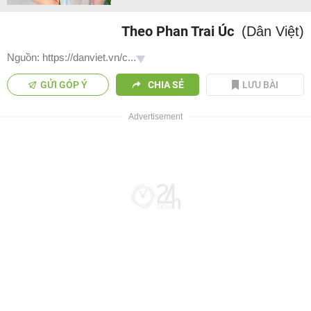
Theo Phan Trai Úc
(Dân Việt)
Nguồn: https://danviet.vn/c...
GỬI GÓP Ý
CHIA SẺ
LƯU BÀI