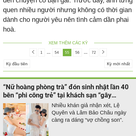
đến chuyện có bạn gái. Trước đây, anh từng
quen nhiều người nhưng không có thời gian
dành cho người yêu nên tình cảm dần phai
hoà.
XEM THÊM CÁC KỲ
...
...
1
54
55
56
72
Kỳ đầu tiên
Kỳ mới nhất
“Nữ hoàng phòng trà” đón sinh nhật lần 40
bên “phi công trẻ” tại khách sạn “gây
choáng”
Nhiều khán giả nhận xét, Lệ
Quyên và Lâm Bảo Châu ngày
càng ra dáng “vợ chồng son”.