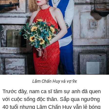
Lâm Chấn Huy và vợ 9x
Trước đây, nam ca sĩ tâm sự anh đã quen
với cuộc sống độc thân. Sắp qua ngưỡng
40 tuổi nhưng Lâm Chấn Huy vẫn lẻ bóng