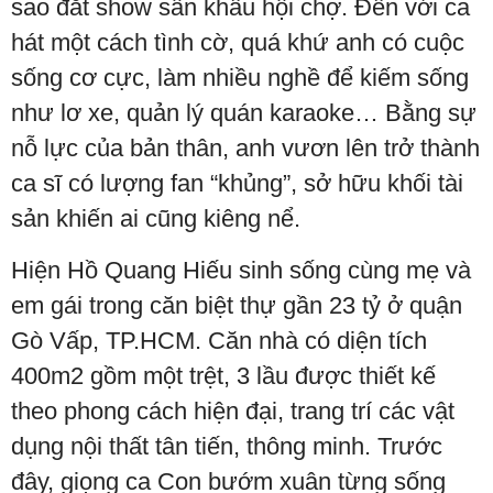
sao đắt show sân khấu hội chợ. Đến với ca
hát một cách tình cờ, quá khứ anh có cuộc
sống cơ cực, làm nhiều nghề để kiếm sống
như lơ xe, quản lý quán karaoke… Bằng sự
nỗ lực của bản thân, anh vươn lên trở thành
ca sĩ có lượng fan “khủng”, sở hữu khối tài
sản khiến ai cũng kiêng nể.
Hiện Hồ Quang Hiếu sinh sống cùng mẹ và
em gái trong căn biệt thự gần 23 tỷ ở quận
Gò Vấp, TP.HCM. Căn nhà có diện tích
400m2 gồm một trệt, 3 lầu được thiết kế
theo phong cách hiện đại, trang trí các vật
dụng nội thất tân tiến, thông minh. Trước
đây, giọng ca Con bướm xuân từng sống