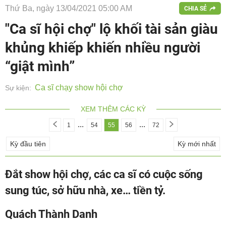
Thứ Ba, ngày 13/04/2021 05:00 AM
CHIA SẺ
"Ca sĩ hội chợ" lộ khối tài sản giàu
khủng khiếp khiến nhiều người
“giật mình”
Ca sĩ chạy show hội chợ
Sự kiện:
XEM THÊM CÁC KỲ
...
...
1
54
55
56
72
Kỳ đầu tiên
Kỳ mới nhất
Đắt show hội chợ, các ca sĩ có cuộc sống
sung túc, sở hữu nhà, xe… tiền tỷ.
Quách Thành Danh