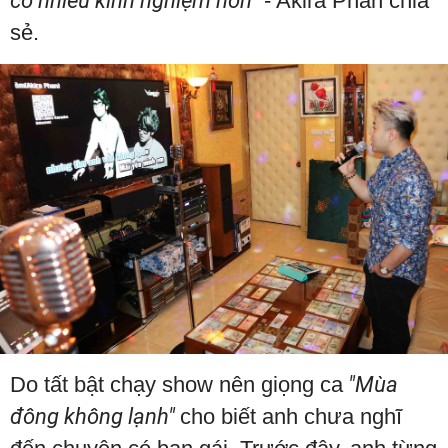
có nhiều kinh nghiệm hơn"
- Akira Phan chia
sẻ.
Do tất bật chạy show nên giọng ca
"Mùa
đông không lạnh"
cho biết anh chưa nghĩ