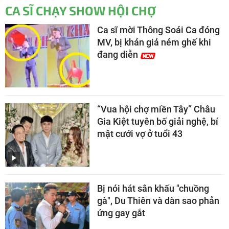
CA SĨ CHẠY SHOW HỘI CHỢ
Ca sĩ mời Thông Soái Ca đóng
MV, bị khán giả ném ghế khi
đang diễn
“Vua hội chợ miền Tây” Châu
Gia Kiệt tuyên bố giải nghệ, bí
mật cưới vợ ở tuổi 43
Bị nói hát sân khấu "chuồng
gà", Du Thiên và dàn sao phản
ứng gay gắt