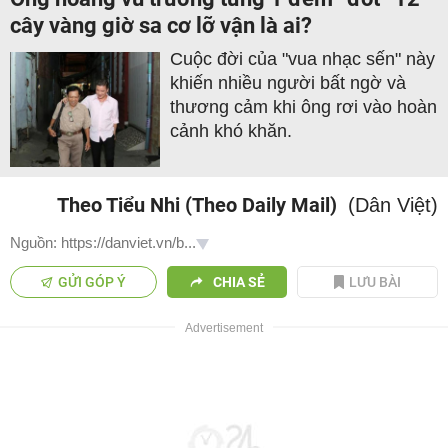
cây vàng giờ sa cơ lỡ vận là ai?
Cuộc đời của "vua nhạc sến" này
khiến nhiều người bất ngờ và
thương cảm khi ông rơi vào hoàn
cảnh khó khăn.
Theo Tiểu Nhi (Theo Daily Mail)
(Dân Việt)
Nguồn: https://danviet.vn/b...
GỬI GÓP Ý
CHIA SẺ
LƯU BÀI