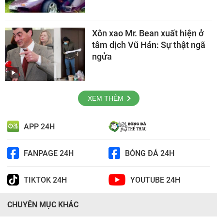
Xôn xao Mr. Bean xuất hiện ở
tâm dịch Vũ Hán: Sự thật ngã
ngửa
XEM THÊM
APP 24H
FANPAGE 24H
BÓNG ĐÁ 24H
TIKTOK 24H
YOUTUBE 24H
CHUYÊN MỤC KHÁC