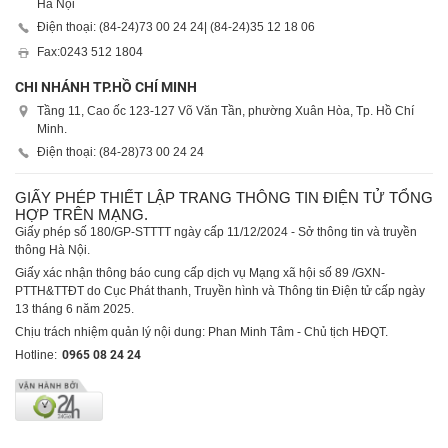
Hà Nội
Điện thoại: (84-24)
73 00 24 24
| (84-24)
35 12 18 06
Fax:
0243 512 1804
CHI NHÁNH TP.HỒ CHÍ MINH
Tầng 11, Cao ốc 123-127 Võ Văn Tần, phường Xuân Hòa, Tp. Hồ Chí
Minh.
Điện thoại: (84-28)
73 00 24 24
GIẤY PHÉP THIẾT LẬP TRANG THÔNG TIN ĐIỆN TỬ TỔNG
HỢP TRÊN MẠNG.
Giấy phép số 180/GP-STTTT ngày cấp 11/12/2024 - Sở thông tin và truyền
thông Hà Nội.
Giấy xác nhận thông báo cung cấp dịch vụ Mạng xã hội số 89 /GXN-
PTTH&TTĐT do Cục Phát thanh, Truyền hình và Thông tin Điện tử cấp ngày
13 tháng 6 năm 2025.
Chịu trách nhiệm quản lý nội dung: Phan Minh Tâm - Chủ tịch HĐQT.
Hotline:
0965 08 24 24