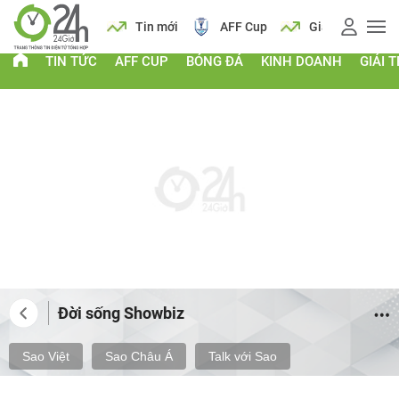
Lịch
Tin mới
AFF Cup
Giá vàng
Lịch
TIN TỨC
AFF CUP
BÓNG ĐÁ
KINH DOANH
GIẢI T
Đời sống Showbiz
Sao Việt
Sao Châu Á
Talk với Sao