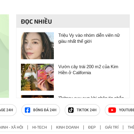
ĐỌC NHIỀU
Triệu Vy vào nhóm diễn viên nữ
giàu nhất thế giới
Vườn cây trái 200 m2 của Kim
Hiền ở California
'Britney suy sụp khi nhận tin nhắn
chia tay của Justin Timberlake'
AGE 24H
BÓNG ĐÁ 24H
TIKTOK 24H
YOUTUB
NINH - XÃ HỘI
HI-TECH
KINH DOANH
ĐẸP
GIẢI TRÍ
TH
MV mới của Đen Vâu đầy lỗi phụ