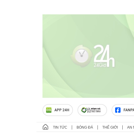
APP 24H
FANP
TIN TỨC
BÓNG ĐÁ
THẾ GIỚI
AN 