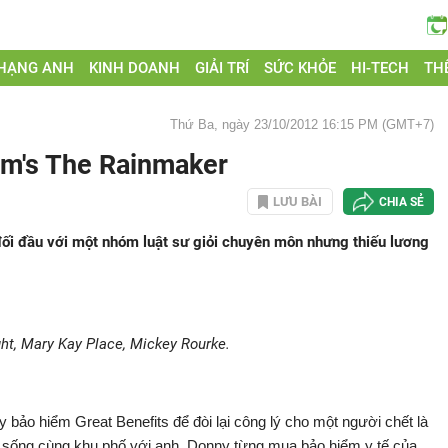
 HẠNG ANH
KINH DOANH
GIẢI TRÍ
SỨC KHỎE
HI-TECH
THẾ
Thứ Ba, ngày 23/10/2012 16:15 PM (GMT+7)
am's The Rainmaker
LƯU BÀI
CHIA SẺ
đối đầu với một nhóm luật sư giỏi chuyên môn nhưng thiếu lương
ht, Mary Kay Place, Mickey Rourke.
 bảo hiểm Great Benefits để đòi lại công lý cho một người chết là
 sống cùng khu phố với anh. Donny từng mua bảo hiểm y tế của