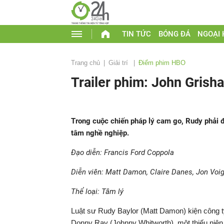
TIN TỨC
BÓNG ĐÁ
NGOẠI
Trang chủ
Giải trí
Điểm phim HBO
Trailer phim: John Grish
Trong cuộc chiến pháp lý cam go, Rudy phải 
tâm nghề nghiệp.
Đạo diễn: Francis Ford Coppola
Diễn viên: Matt Damon, Claire Danes, Jon Voig
Thể loại: Tâm lý
Luật sư Rudy Baylor (Matt Damon) kiện công ty
Donny Ray (Johnny Whitworth), một thiếu niên