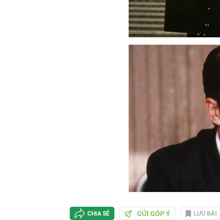
GỬI GÓP Ý
LƯU BÀI
CHIA SẺ