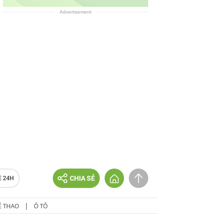
Advertisement
CHIA SẺ
E 24H
Ể THAO
Ô TÔ