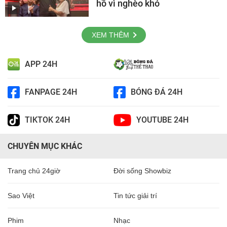
hồ vì nghèo khó
XEM THÊM
APP 24H
FANPAGE 24H
BÓNG ĐÁ 24H
TIKTOK 24H
YOUTUBE 24H
CHUYÊN MỤC KHÁC
Trang chủ 24giờ
Đời sống Showbiz
Sao Việt
Tin tức giải trí
Phim
Nhạc