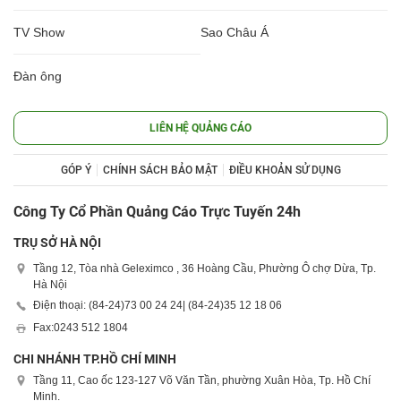
TV Show
Sao Châu Á
Đàn ông
LIÊN HỆ QUẢNG CÁO
GÓP Ý
CHÍNH SÁCH BẢO MẬT
ĐIỀU KHOẢN SỬ DỤNG
Công Ty Cổ Phần Quảng Cáo Trực Tuyến 24h
TRỤ SỞ HÀ NỘI
Tầng 12, Tòa nhà Geleximco , 36 Hoàng Cầu, Phường Ô chợ Dừa, Tp.
Hà Nội
Điện thoại: (84-24)
73 00 24 24
| (84-24)
35 12 18 06
Fax:
0243 512 1804
CHI NHÁNH TP.HỒ CHÍ MINH
Tầng 11, Cao ốc 123-127 Võ Văn Tần, phường Xuân Hòa, Tp. Hồ Chí
Minh.