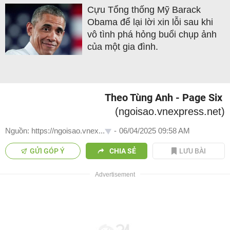
Cựu Tổng thống Mỹ Barack
Obama để lại lời xin lỗi sau khi
vô tình phá hỏng buổi chụp ảnh
của một gia đình.
Theo Tùng Anh - Page Six
(ngoisao.vnexpress.net)
Nguồn: https://ngoisao.vnex...
-
06/04/2025 09:58 AM
GỬI GÓP Ý
CHIA SẺ
LƯU BÀI