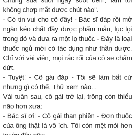
Chúng sủa suốt ngày suốt đêm, làm tôi
không chợp mắt được chút nào".
- Có tin vui cho cô đây! - Bác sĩ đáp rồi mở
ngăn kéo chất đầy dược phẩm mẫu, lục lọi
trong đó và đưa ra một lọ thuốc - Đây là loại
thuốc ngủ mới có tác dụng như thần dược.
Chỉ với vài viên, mọi rắc rối của cô sẽ chấm
dứt.
- Tuyệt! - Cô gái đáp - Tôi sẽ làm bất cứ
những gì có thể. Thử xem nào...
Vài tuần sau, cô gái trở lại, trông còn thiểu
não hơn xưa:
- Bác sĩ ơi! - Cô gái than phiền - Đơn thuốc
của ông thật là vô ích. Tôi còn mệt mỏi hơn