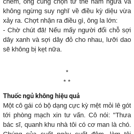
chém, ông cũng chọn tư thế nằm ngửa và
không ngừng suy nghĩ về điều kỳ diệu vừa
xảy ra. Chợt nhận ra điều gì, ông la lớn:
- Chờ chút đã! Nếu mấy người đổi chỗ sợi
dây xanh và sợi dây đỏ cho nhau, lưỡi dao
sẽ không bị kẹt nữa.
*
* *
Thuốc ngủ không hiệu quả
Một cô gái có bộ dạng cực kỳ mệt mỏi lê gót
tới phòng mạch xin tư vấn. Cô nói: "Thưa
bác sĩ, quanh khu nhà tôi có cơ man là chó.