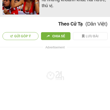
thú vị.
Theo Cử Tạ
(Dân Việt)
GỬI GÓP Ý
CHIA SẺ
LƯU BÀI