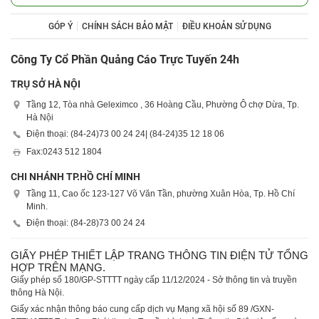
GÓP Ý
CHÍNH SÁCH BẢO MẬT
ĐIỀU KHOẢN SỬ DỤNG
Công Ty Cổ Phần Quảng Cáo Trực Tuyến 24h
TRỤ SỞ HÀ NỘI
Tầng 12, Tòa nhà Geleximco , 36 Hoàng Cầu, Phường Ô chợ Dừa, Tp.
Hà Nội
Điện thoại: (84-24)
73 00 24 24
| (84-24)
35 12 18 06
Fax:
0243 512 1804
CHI NHÁNH TP.HỒ CHÍ MINH
Tầng 11, Cao ốc 123-127 Võ Văn Tần, phường Xuân Hòa, Tp. Hồ Chí
Minh.
Điện thoại: (84-28)
73 00 24 24
GIẤY PHÉP THIẾT LẬP TRANG THÔNG TIN ĐIỆN TỬ TỔNG
HỢP TRÊN MẠNG.
Giấy phép số 180/GP-STTTT ngày cấp 11/12/2024 - Sở thông tin và truyền
thông Hà Nội.
Giấy xác nhận thông báo cung cấp dịch vụ Mạng xã hội số 89 /GXN-