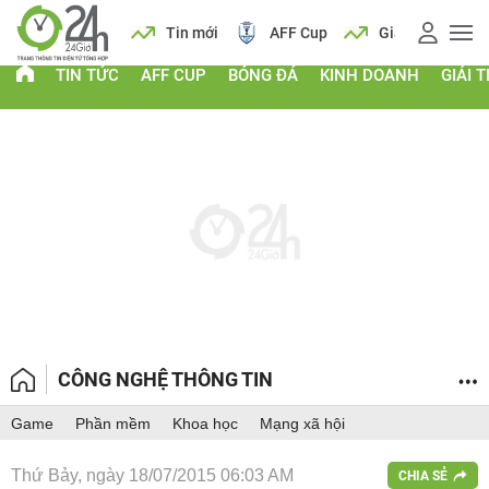
 vàng
Lịch
Tin mới
AFF Cup
Giá vàng
TIN TỨC
AFF CUP
BÓNG ĐÁ
KINH DOANH
GIẢI T
CÔNG NGHỆ THÔNG TIN
Game
Phần mềm
Khoa học
Mạng xã hội
Thứ Bảy, ngày 18/07/2015 06:03 AM
CHIA SẺ