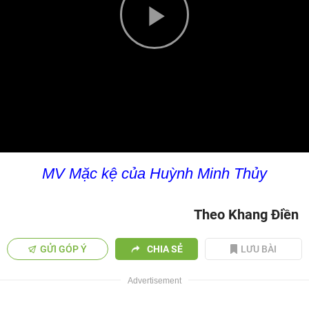
Play
Video
MV Mặc kệ của Huỳnh Minh Thủy
Theo Khang Điền
GỬI GÓP Ý
CHIA SẺ
LƯU BÀI