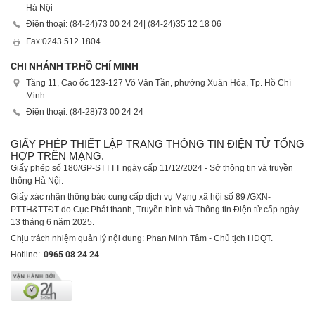
Hà Nội
Điện thoại: (84-24)
73 00 24 24
| (84-24)
35 12 18 06
Fax:
0243 512 1804
CHI NHÁNH TP.HỒ CHÍ MINH
Tầng 11, Cao ốc 123-127 Võ Văn Tần, phường Xuân Hòa, Tp. Hồ Chí
Minh.
Điện thoại: (84-28)
73 00 24 24
GIẤY PHÉP THIẾT LẬP TRANG THÔNG TIN ĐIỆN TỬ TỔNG
HỢP TRÊN MẠNG.
Giấy phép số 180/GP-STTTT ngày cấp 11/12/2024 - Sở thông tin và truyền
thông Hà Nội.
Giấy xác nhận thông báo cung cấp dịch vụ Mạng xã hội số 89 /GXN-
PTTH&TTĐT do Cục Phát thanh, Truyền hình và Thông tin Điện tử cấp ngày
13 tháng 6 năm 2025.
Chịu trách nhiệm quản lý nội dung: Phan Minh Tâm - Chủ tịch HĐQT.
Hotline:
0965 08 24 24