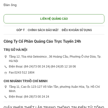
Đàn ông
LIÊN HỆ QUẢNG CÁO
GÓP Ý
CHÍNH SÁCH BẢO MẬT
ĐIỀU KHOẢN SỬ DỤNG
Công Ty Cổ Phần Quảng Cáo Trực Tuyến 24h
TRỤ SỞ HÀ NỘI
Tầng 12, Tòa nhà Geleximco , 36 Hoàng Cầu, Phường Ô chợ Dừa, Tp.
Hà Nội
Điện thoại: (84-24)
73 00 24 24
| (84-24)
35 12 18 06
Fax:
0243 512 1804
CHI NHÁNH TP.HỒ CHÍ MINH
Tầng 11, Cao ốc 123-127 Võ Văn Tần, phường Xuân Hòa, Tp. Hồ Chí
Minh.
Điện thoại: (84-28)
73 00 24 24
GIẤY PHÉP THIẾT LẬP TRANG THÔNG TIN ĐIỆN TỬ TỔNG