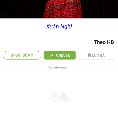
Xuân Nghi
Theo HB
GỬI GÓP Ý
CHIA SẺ
LƯU BÀI