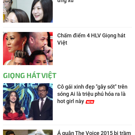
ứng xử
Chấm điểm 4 HLV Giọng hát
Việt
GIỌNG HÁT VIỆT
Cô gái xinh đẹp "gây sốt" trên
sóng Ai là triệu phú hóa ra là
hot girl này
Á quân The Voice 2015 bị trầm