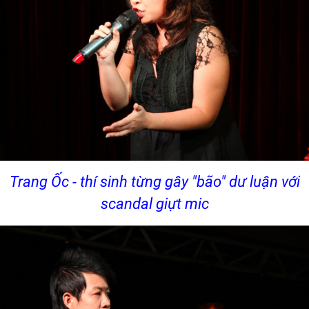
Trang Ốc - thí sinh từng gây "bão" dư luận với
scandal giựt mic