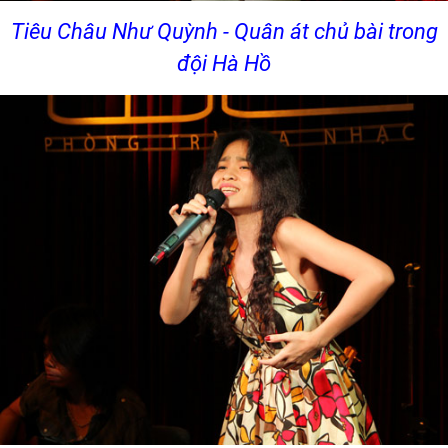
Tiêu Châu Như Quỳnh - Quân át chủ bài trong
đội Hà Hồ