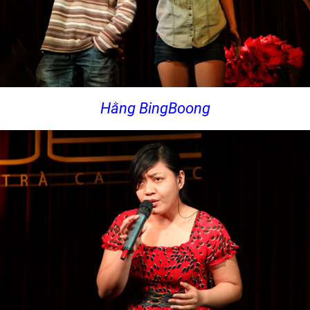
Hằng BingBoong