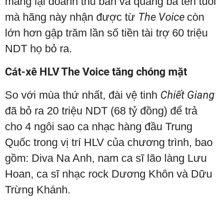
mang lại doanh thu bán và quảng bá tên tuổi
mà hãng này nhận được từ
The Voice
còn
lớn hơn gập trăm lần số tiền tài trợ 60 triệu
NDT họ bỏ ra.
Cát-xê HLV The Voice tăng chóng mặt
So với mùa thứ nhất, đài vệ tinh
Chiết Giang
đã bỏ ra 20 triệu NDT (68 tỷ đồng) để trả
cho 4 ngôi sao ca nhạc hàng đầu Trung
Quốc trong vị trí HLV của chương trình, bao
gồm: Diva Na Anh, nam ca sĩ lão làng Lưu
Hoan, ca sĩ nhạc rock Dương Khôn và Dữu
Trừng Khánh.