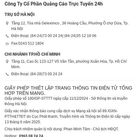
Công Ty Cổ Phần Quảng Cáo Trực Tuyến 24h
TRỤ SỞ HÀ NỘI
Tầng 12, Tòa nhà Geleximco , 36 Hoàng Cầu, Phường Ô chợ Dừa, Tp.
Hà Nội
Điện thoại: (84-24)
73 00 24 24
| (84-24)
35 12 18 06
Fax:
0243 512 1804
CHI NHÁNH TP.HỒ CHÍ MINH
Tầng 11, Cao ốc 123-127 Võ Văn Tần, phường Xuân Hòa, Tp. Hồ Chí
Minh.
Điện thoại: (84-28)
73 00 24 24
GIẤY PHÉP THIẾT LẬP TRANG THÔNG TIN ĐIỆN TỬ TỔNG
HỢP TRÊN MẠNG.
Giấy phép số 180/GP-STTTT ngày cấp 11/12/2024 - Sở thông tin và truyền
thông Hà Nội.
Giấy xác nhận thông báo cung cấp dịch vụ Mạng xã hội số 89 /GXN-
PTTH&TTĐT do Cục Phát thanh, Truyền hình và Thông tin Điện tử cấp ngày
13 tháng 6 năm 2025.
Chịu trách nhiệm quản lý nội dung: Phan Minh Tâm - Chủ tịch HĐQT.
Hotline:
0965 08 24 24