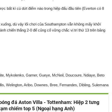
ợc bất kì cú dứt điểm nào trong hiệp đấu đầu tiên (Everton có 8
 xuống, dù vậy lối chơi của Southampton vẫn không mấy khởi
nh chiến thắng 2-0 để củng cố vững chắc vị trí thứ 13 trên bảng
ite, Mykolenko, Garner, Gueye, McNeil, Doucoure, Ndiaye, Beto
is, Welington, Aribo, Downes, Bree, Fernandes, Dibling, Sulemana
bóng đá Aston Villa - Tottenham: Hiệp 2 tưng
tạm chiếm top 5 (Ngoại hạng Anh)