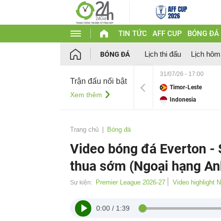
TIN TỨC
AFF CUP
BÓNG ĐÁ
Lịch thi đấu
Lịch hôm
BÓNG ĐÁ
31/07/26 - 17:00
Trận đấu nổi bật
Timor-Leste
Xem thêm
Indonesia
Trang chủ
Bóng đá
Video bóng đá Everton -
thua sớm (Ngoại hạng An
Premier League 2026-27
Video highlight 
Sự kiện:
0:00
/
1:39