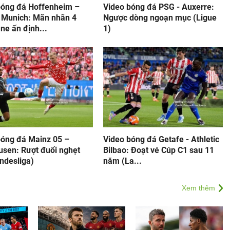
bóng đá Hoffenheim –
Video bóng đá PSG - Auxerre:
 Munich: Mãn nhãn 4
Ngược dòng ngoạn mục (Ligue
ne ấn định...
1)
bóng đá Mainz 05 –
Video bóng đá Getafe - Athletic
usen: Rượt đuổi nghẹt
Bilbao: Đoạt vé Cúp C1 sau 11
ndesliga)
năm (La...
Xem thêm