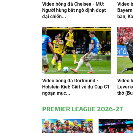
Video bóng đá Chelsea - MU:
Video 
Người hùng bất ngờ định đoạt
Bayern
đại chiến...
bàn, Ka
Video bóng đá Dortmund -
Video 
Holstein Kiel: Giật vé dự Cúp C1
Leverk
ngoạn mục...
thở (Bu
PREMIER LEAGUE 2026-27