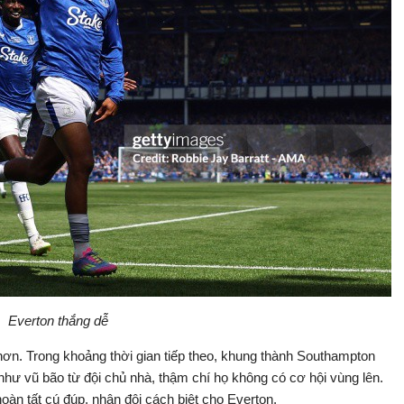
Everton thắng dễ
n. Trong khoảng thời gian tiếp theo, khung thành Southampton
hư vũ bão từ đội chủ nhà, thậm chí họ không có cơ hội vùng lên.
oàn tất cú đúp, nhân đôi cách biệt cho Everton.