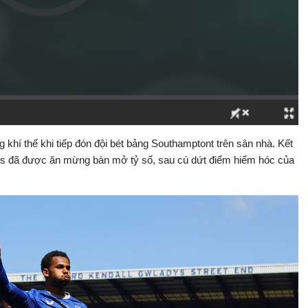
g khí thế khi tiếp đón đội bét bảng Southamptont trên sân nhà. Kết
yes đã được ăn mừng bàn mở tỷ số, sau cú dứt điểm hiểm hóc của