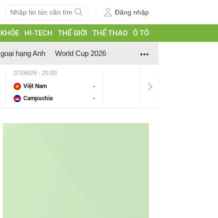
Đăng nhập
 KHỎE
HI-TECH
THẾ GIỚI
THỂ THAO
Ô TÔ
goại hạng Anh
World Cup 2026
07/08/26 - 20:00
Việt Nam
-
Campuchia
-