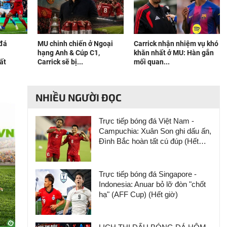
 đá
MU chinh chiến ở Ngoại
Carrick nhận nhiệm vụ khó
hạng Anh & Cúp C1,
khăn nhất ở MU: Hàn gắn
ất
Carrick sẽ bị...
mối quan...
NHIỀU NGƯỜI ĐỌC
Trực tiếp bóng đá Việt Nam -
Campuchia: Xuân Son ghi dấu ấn,
Đình Bắc hoàn tất cú đúp (Hết
giờ)
Trực tiếp bóng đá Singapore -
Indonesia: Anuar bỏ lỡ đòn "chốt
hạ" (AFF Cup) (Hết giờ)