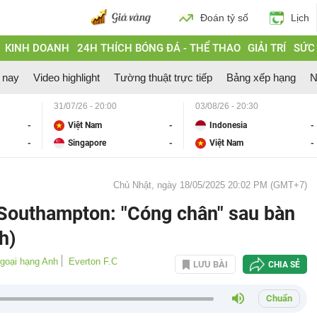
Đoán tỷ số
Lịch
KINH DOANH
24H THÍCH BÓNG ĐÁ - THỂ THAO
GIẢI TRÍ
SỨC
 nay
Video highlight
Tường thuật trực tiếp
Bảng xếp hạng
N
31/07/26 - 20:00
03/08/26 - 20:30
-
Việt Nam
-
Indonesia
-
-
Singapore
-
Việt Nam
-
Chủ Nhật, ngày 18/05/2025 20:02 PM (GMT+7)
 Southampton: "Cóng chân" sau bàn
h)
Ngoại hạng Anh
Everton F.C
LƯU BÀI
CHIA SẺ
Chuẩn