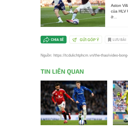
Aston Vil
của HLV 
ở...
GỬI GÓP Ý
LƯU BÀI
CHIA SẺ
Nguồn: https://tcdulichtphcm.vn/the-thao/video-bong
TIN LIÊN QUAN