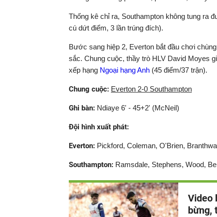
Thống kê chỉ ra, Southampton không tung ra đư
cú dứt điểm, 3 lần trúng đích).
Bước sang hiệp 2, Everton bắt đầu chơi chùng
sắc. Chung cuộc, thầy trò HLV David Moyes già
xếp hạng
Ngoại hạng Anh
(45 điểm/37 trận).
Chung cuộc:
Everton 2-0 Southampton
Ghi bàn:
Ndiaye 6' - 45+2' (McNeil)
Đội hình xuất phát:
Everton:
Pickford, Coleman, O'Brien, Branthwa
Southampton:
Ramsdale, Stephens, Wood, Bell
Video 
bừng, 