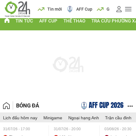
 vàng
Lịch
Tin mới
AFF Cup
Giá vàng
TIN TỨC
AFF CUP
THỂ THAO
TRA CỨU PHƯỜNG X
BÓNG ĐÁ
Lịch đấu hôm nay
Minigame
Ngoại hạng Anh
Trận cầu đinh
31/07/26 - 17:00
31/07/26 - 20:00
03/08/26 - 20:30