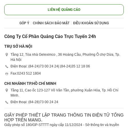
LIÊN HỆ QUẢNG CÁO
GÓP Ý
CHÍNH SÁCH BẢO MẬT
ĐIỀU KHOẢN SỬ DỤNG
Công Ty Cổ Phần Quảng Cáo Trực Tuyến 24h
TRỤ SỞ HÀ NỘI
Tầng 12, Tòa nhà Geleximco , 36 Hoàng Cầu, Phường Ô chợ Dừa, Tp.
Hà Nội
Điện thoại: (84-24)
73 00 24 24
| (84-24)
35 12 18 06
Fax:
0243 512 1804
CHI NHÁNH TP.HỒ CHÍ MINH
Tầng 11, Cao ốc 123-127 Võ Văn Tần, phường Xuân Hòa, Tp. Hồ Chí
Minh.
Điện thoại: (84-28)
73 00 24 24
GIẤY PHÉP THIẾT LẬP TRANG THÔNG TIN ĐIỆN TỬ TỔNG
HỢP TRÊN MẠNG.
Giấy phép số 180/GP-STTTT ngày cấp 11/12/2024 - Sở thông tin và truyền