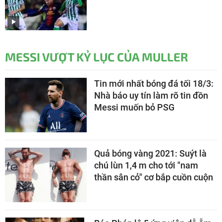
MESSI VƯỢT KỶ LỤC CỦA MULLER
Tin mới nhất bóng đá tối 18/3:
Nhà báo uy tín làm rõ tin đồn
Messi muốn bỏ PSG
Quả bóng vàng 2021: Suýt là
chú lùn 1,4 m cho tới "nam
thần sân cỏ" cơ bắp cuồn cuộn