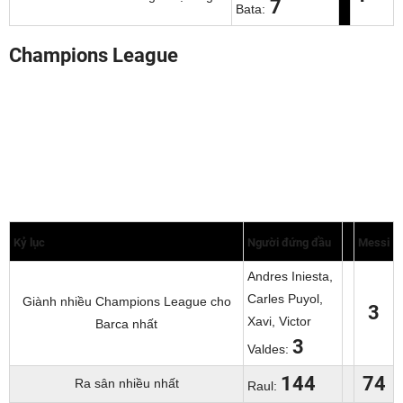
7
Bata:
Champions League
Phong độ làm bàn mùa này của Messi tại Champions League
không cao như ở Liga, điều này sẽ ít nhiều ảnh hưởng tới cuộc
chinh phục của cá nhân anh khi mà phía trước sẽ là những trận
đấu loại trực tiếp nhiều căng thẳng. Sẽ rất khó để M10 vượt qua
Raul ở vị trí số 1 trong danh sách người ghi bàn nhiều nhất tại
Champions League (cúp C1) ngay trong mùa giải này. “Chúa
nhẫn” đang có thành tích 71 bàn, còn Messi mới có 56 bàn xếp
thứ hai, ngang hàng với Ruud Van Nistelrooy.
Kỷ lục
Người đứng đầu
Messi
Andres Iniesta,
Carles Puyol,
Giành nhiều Champions League cho
3
Xavi, Victor
Barca nhất
3
Valdes:
144
74
Ra sân nhiều nhất
Raul: