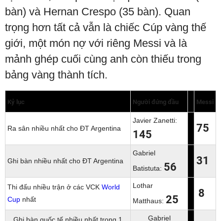
bàn) và Hernan Crespo (35 bàn). Quan
trọng hơn tất cả vẫn là chiếc Cúp vàng thế
giới, một món nợ với riêng Messi và là
mảnh ghép cuối cùng anh còn thiếu trong
bảng vàng thành tích.
Kỷ lục
Người đứng đầu
Messi
Javier Zanetti:
75
Ra sân nhiều nhất cho ĐT Argentina
145
Gabriel
31
Ghi bàn nhiều nhất cho ĐT Argentina
56
Batistuta:
Lothar
Thi đấu nhiều trận ở các VCK
World
8
25
Cup
nhất
Matthaus:
Gabriel
Ghi bàn quốc tế nhiều nhất trong 1