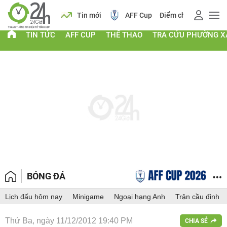
 vàng
Lịch
Tin mới
AFF Cup
Điểm chuẩn 2026
TIN TỨC
AFF CUP
THỂ THAO
TRA CỨU PHƯỜNG X
BÓNG ĐÁ
Lịch đấu hôm nay
Minigame
Ngoại hạng Anh
Trận cầu đinh
Thứ Ba, ngày 11/12/2012 19:40 PM
CHIA SẺ