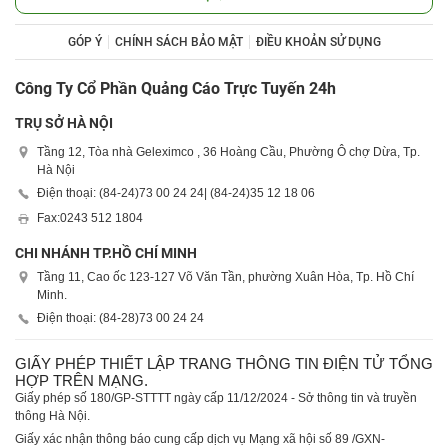
GÓP Ý
CHÍNH SÁCH BẢO MẬT
ĐIỀU KHOẢN SỬ DỤNG
Công Ty Cổ Phần Quảng Cáo Trực Tuyến 24h
TRỤ SỞ HÀ NỘI
Tầng 12, Tòa nhà Geleximco , 36 Hoàng Cầu, Phường Ô chợ Dừa, Tp.
Hà Nội
Điện thoại: (84-24)
73 00 24 24
| (84-24)
35 12 18 06
Fax:
0243 512 1804
CHI NHÁNH TP.HỒ CHÍ MINH
Tầng 11, Cao ốc 123-127 Võ Văn Tần, phường Xuân Hòa, Tp. Hồ Chí
Minh.
Điện thoại: (84-28)
73 00 24 24
GIẤY PHÉP THIẾT LẬP TRANG THÔNG TIN ĐIỆN TỬ TỔNG
HỢP TRÊN MẠNG.
Giấy phép số 180/GP-STTTT ngày cấp 11/12/2024 - Sở thông tin và truyền
thông Hà Nội.
Giấy xác nhận thông báo cung cấp dịch vụ Mạng xã hội số 89 /GXN-