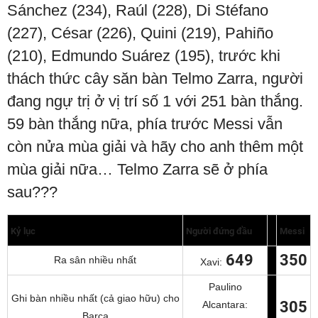
Sánchez (234), Raúl (228), Di Stéfano
(227), César (226), Quini (219), Pahiño
(210), Edmundo Suárez (195), trước khi
thách thức cây săn bàn Telmo Zarra, người
đang ngự trị ở vị trí số 1 với 251 bàn thắng.
59 bàn thắng nữa, phía trước Messi vẫn
còn nửa mùa giải và hãy cho anh thêm một
mùa giải nữa… Telmo Zarra sẽ ở phía
sau???
Kỷ lục
Người đứng đầu
Messi
649
350
Ra sân nhiều nhất
Xavi:
Paulino
Ghi bàn nhiều nhất (cả giao hữu) cho
305
Alcantara:
Barca