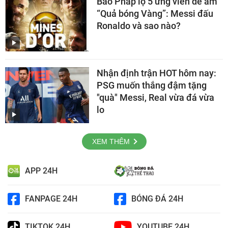
Báo Pháp lộ 5 ứng viên dễ ẵm
“Quả bóng Vàng”: Messi đấu
Ronaldo và sao nào?
Nhận định trận HOT hôm nay:
PSG muốn thắng đậm tặng
"quà" Messi, Real vừa đá vừa
lo
XEM THÊM
APP 24H
FANPAGE 24H
BÓNG ĐÁ 24H
TIKTOK 24H
YOUTUBE 24H