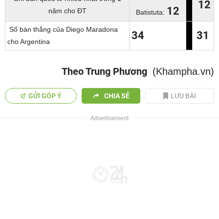
12
12
năm cho ĐT
Batistuta:
Số bàn thắng của Diego Maradona
34
31
cho Argentina
Theo Trung Phương
(Khampha.vn)
GỬI GÓP Ý
CHIA SẺ
LƯU BÀI