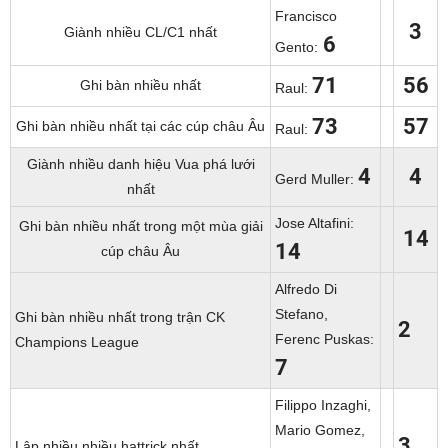
Francisco
3
Giành nhiều CL/C1 nhất
6
Gento:
71
56
Ghi bàn nhiều nhất
Raul:
73
57
Ghi bàn nhiều nhất tại các cúp châu Âu
Raul:
Giành nhiều danh hiệu Vua phá lưới
4
4
Gerd Muller:
nhất
Jose Altafini:
Ghi bàn nhiều nhất trong một mùa giải
14
14
cúp châu Âu
Alfredo Di
Stefano,
Ghi bàn nhiều nhất trong trận CK
2
Ferenc Puskas:
Champions League
7
Filippo Inzaghi,
Mario Gomez,
3
Lập nhiều nhiều hattrick nhất