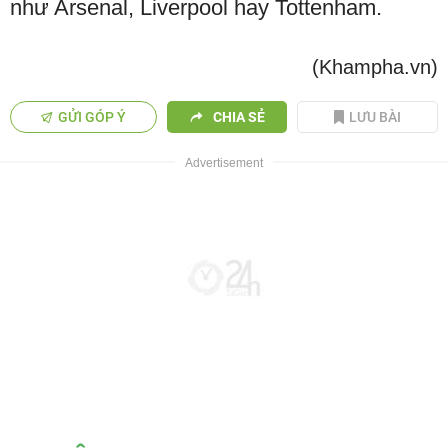
như Arsenal, Liverpool hay Tottenham.
(Khampha.vn)
GỬI GÓP Ý
CHIA SẺ
LƯU BÀI