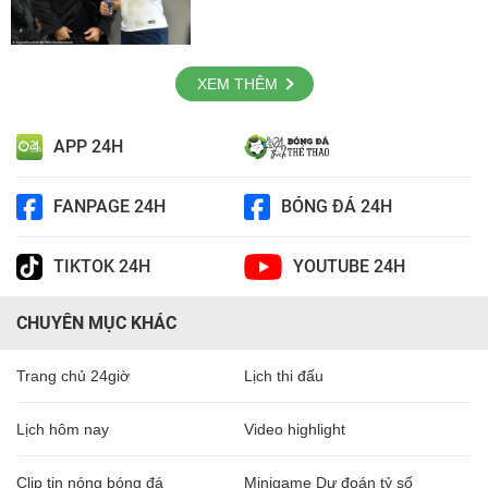
XEM THÊM
APP 24H
FANPAGE 24H
BÓNG ĐÁ 24H
TIKTOK 24H
YOUTUBE 24H
CHUYÊN MỤC KHÁC
Trang chủ 24giờ
Lịch thi đấu
Lịch hôm nay
Video highlight
Clip tin nóng bóng đá
Minigame Dự đoán tỷ số