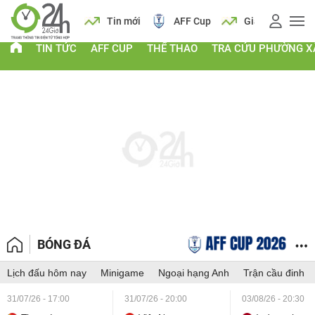
 vàng
Lịch
Tin mới
AFF Cup
Giá vàng
TIN TỨC
AFF CUP
THỂ THAO
TRA CỨU PHƯỜNG X
BÓNG ĐÁ
Lịch đấu hôm nay
Minigame
Ngoại hạng Anh
Trận cầu đinh
31/07/26 - 17:00
31/07/26 - 20:00
03/08/26 - 20:30