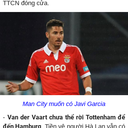
TTCN đóng cửa.
Man City muốn có Javi Garcia
-
Van der Vaart chưa thể rời Tottenham để
đến Hamburg
. Tiền vệ người Hà Lan vẫn có