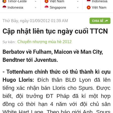
Timor-Leste
-
Việt Nam
-
Indonesia
Indonesia
-
Singapore
-
Việt Nam
Thứ Bảy, ngày 01/09/2012 01:39 AM
CHIA SẺ
Cập nhật liên tục ngày cuối TTCN
Chuyển nhượng mùa hè 2012
Sự kiện:
Berbatov về Fulham, Maicon về Man City,
Bendtner tới Juventus.
- Tottenham chính thức có thủ thành kì cựu
Hugo Lloris:
Đích thân BLĐ Lyon đã lên
tiếng xác nhận bán Lloris cho Spurs. Được
biết, đội trưởng ĐT Pháp đã kí một hợp
đồng có thời hạn 4 năm với đội chủ sân
White Hart Lane. Theo báo giới Anh, Spurs