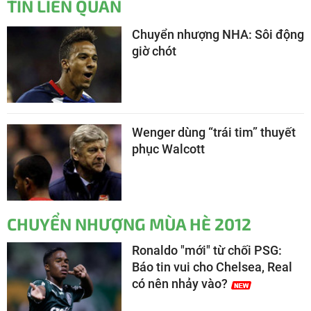
TIN LIÊN QUAN
Chuyển nhượng NHA: Sôi động
giờ chót
Wenger dùng “trái tim” thuyết
phục Walcott
CHUYỂN NHƯỢNG MÙA HÈ 2012
Ronaldo "mới" từ chối PSG:
Báo tin vui cho Chelsea, Real
có nên nhảy vào?