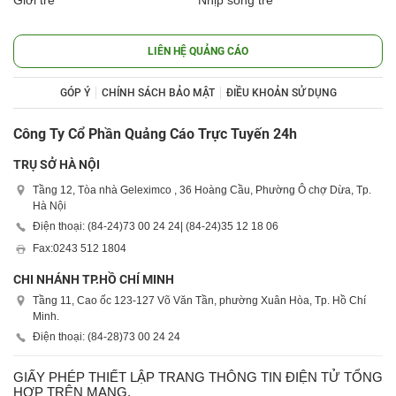
Giới trẻ
Nhịp sống trẻ
LIÊN HỆ QUẢNG CÁO
GÓP Ý
CHÍNH SÁCH BẢO MẬT
ĐIỀU KHOẢN SỬ DỤNG
Công Ty Cổ Phần Quảng Cáo Trực Tuyến 24h
TRỤ SỞ HÀ NỘI
Tầng 12, Tòa nhà Geleximco , 36 Hoàng Cầu, Phường Ô chợ Dừa, Tp.
Hà Nội
Điện thoại: (84-24)
73 00 24 24
| (84-24)
35 12 18 06
Fax:
0243 512 1804
CHI NHÁNH TP.HỒ CHÍ MINH
Tầng 11, Cao ốc 123-127 Võ Văn Tần, phường Xuân Hòa, Tp. Hồ Chí
Minh.
Điện thoại: (84-28)
73 00 24 24
GIẤY PHÉP THIẾT LẬP TRANG THÔNG TIN ĐIỆN TỬ TỔNG
HỢP TRÊN MẠNG.