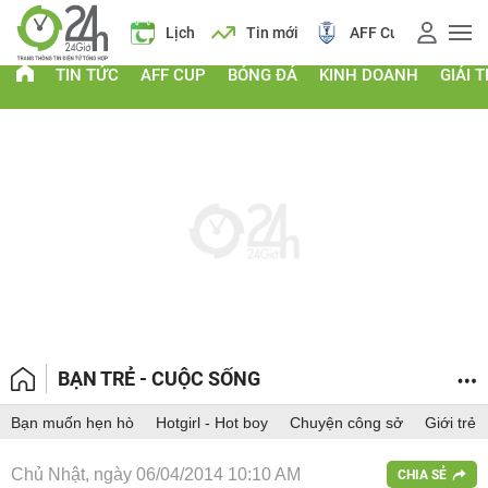
 vàng
Lịch
Tin mới
AFF Cup
Giá vàng
TIN TỨC
AFF CUP
BÓNG ĐÁ
KINH DOANH
GIẢI T
BẠN TRẺ - CUỘC SỐNG
Bạn muốn hẹn hò
Hotgirl - Hot boy
Chuyện công sở
Giới trẻ
Chủ Nhật, ngày 06/04/2014 10:10 AM
CHIA SẺ