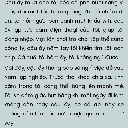
Cậu ấy mua cho tôi cốc cà phê buổi sáng vì
thấy đôi mắt tôi thâm quầng. Khi cả nhóm đi
ăn, tôi hỏi người bên cạnh mật khẩu wifi, cậu
ấy lập tức cầm điện thoại của tôi, giúp tôi
đăng nhập. Một lần chơi trò chơi tập thể cùng
công ty, cậu ấy nắm tay tôi khiến tim tôi loạn
nhịp. Cả buổi tối hôm ấy, tôi không ngủ được.
Mới đây, cậu ấy thông báo sẽ nghỉ việc để vào
Nam lập nghiệp. Trước thời khắc chia xa, tình
cảm trong tôi càng thổi bùng lên mạnh mẽ.
Tôi sợ cảm giác hụt hẫng khi mỗi ngày đi làm
không còn thấy cậu ấy, sợ cả đời này sẽ
chẳng còn lần nào nữa được quan tâm như
vậy.