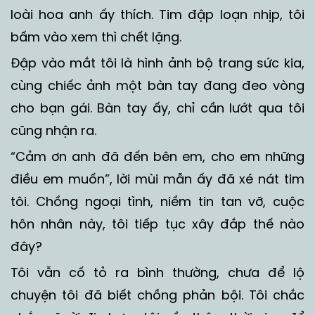
loài hoa anh ấy thích. Tim đập loạn nhịp, tôi
bấm vào xem thì chết lặng.
Đập vào mắt tôi là hình ảnh bộ trang sức kia,
cùng chiếc ảnh một bàn tay đang đeo vòng
cho bạn gái. Bàn tay ấy, chỉ cần lướt qua tôi
cũng nhận ra.
“Cảm ơn anh đã đến bên em, cho em những
điều em muốn”, lời mùi mẫn ấy đã xé nát tim
tôi. Chồng ngoại tình, niềm tin tan vỡ, cuộc
hôn nhân này, tôi tiếp tục xây đắp thế nào
đây?
Tôi vẫn cố tỏ ra bình thường, chưa để lộ
chuyện tôi đã biết chồng phản bội. Tôi chắc