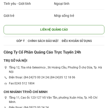
Tình yêu - Giới tính
Ngoại tình
Giới trẻ
Nhịp sống trẻ
LIÊN HỆ QUẢNG CÁO
GÓP Ý
CHÍNH SÁCH BẢO MẬT
ĐIỀU KHOẢN SỬ DỤNG
Công Ty Cổ Phần Quảng Cáo Trực Tuyến 24h
TRỤ SỞ HÀ NỘI
Tầng 12, Tòa nhà Geleximco , 36 Hoàng Cầu, Phường Ô chợ Dừa, Tp. Hà
Nội
Điện thoại: (84-24)
73 00 24 24
| (84-24)
35 12 18 06
Fax:
0243 512 1804
CHI NHÁNH TP.HỒ CHÍ MINH
Tầng 11, Cao ốc 123-127 Võ Văn Tần, phường Xuân Hòa, Tp. Hồ Chí
Minh.
Điện thoại: (84-28)
73 00 24 24