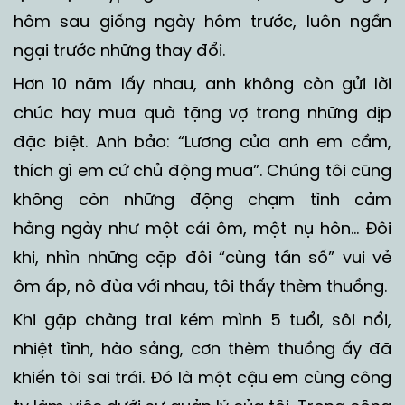
hôm sau giống ngày hôm trước, luôn ngần
ngại trước những thay đổi.
Hơn 10 năm lấy nhau, anh không còn gửi lời
chúc hay mua quà tặng vợ trong những dịp
đặc biệt. Anh bảo: “Lương của anh em cầm,
thích gì em cứ chủ động mua”. Chúng tôi cũng
không còn những động chạm tình cảm
hằng ngày như một cái ôm, một nụ hôn… Đôi
khi, nhìn những cặp đôi “cùng tần số” vui vẻ
ôm ấp, nô đùa với nhau, tôi thấy thèm thuồng.
Khi gặp chàng trai kém mình 5 tuổi, sôi nổi,
nhiệt tình, hào sảng, cơn thèm thuồng ấy đã
khiến tôi sai trái. Đó là một cậu em cùng công