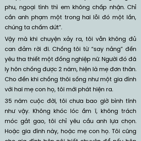
phu, ngoại tình thì em không chấp nhận. Chỉ
cần anh phạm một trong hai lỗi đó một lần,
chúng ta chấm dứt”.
Vậy mà khi chuyện xảy ra, tôi vẫn không đủ
can đảm rời đi. Chồng tôi từ “say nắng” đến
yêu tha thiết một đồng nghiệp nữ. Người đó đã
ly hôn chồng được 2 năm, hiện là mẹ đơn thân.
Cho đến khi chồng thôi sống như một gia đình
với hai mẹ con họ, tôi mới phát hiện ra.
35 năm cuộc đời, tôi chưa bao giờ bình tĩnh
như vậy. Không khóc lóc ầm ĩ, không trách
móc gắt gao, tôi chỉ yêu cầu anh lựa chọn.
Hoặc gia đình này, hoặc mẹ con họ. Tôi cũng