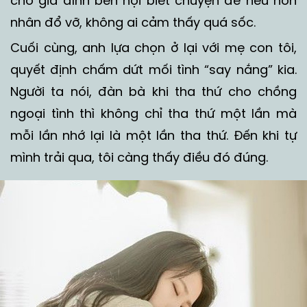
cho gia đình bên nội biết chuyện để nếu hôn
nhân đổ vỡ, không ai cảm thấy quá sốc.
Cuối cùng, anh lựa chọn ở lại với mẹ con tôi,
quyết định chấm dứt mối tình “say nắng” kia.
Người ta nói, đàn bà khi tha thứ cho chồng
ngoại tình thì không chỉ tha thứ một lần mà
mỗi lần nhớ lại là một lần tha thứ. Đến khi tự
mình trải qua, tôi càng thấy điều đó đúng.