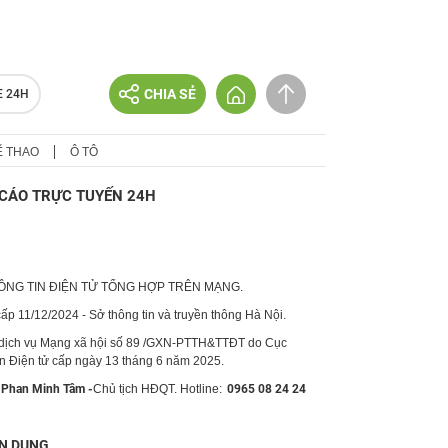
CHIA SẺ
E 24H
Ể THAO
Ô TÔ
CÁO TRỰC TUYẾN 24H
HÔNG TIN ĐIỆN TỬ TỔNG HỢP TRÊN MẠNG.
p 11/12/2024 - Sở thông tin và truyền thông Hà Nội.
 dịch vụ Mạng xã hội số 89 /GXN-PTTH&TTĐT do Cục
in Điện tử cấp ngày 13 tháng 6 năm 2025.
Phan Minh Tâm -
Chủ tịch HĐQT. Hotline:
0965 08 24 24
N DỤNG