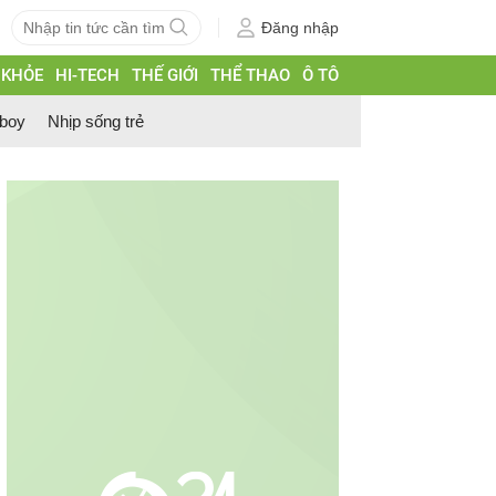
Đăng nhập
 KHỎE
HI-TECH
THẾ GIỚI
THỂ THAO
Ô TÔ
 boy
Nhịp sống trẻ