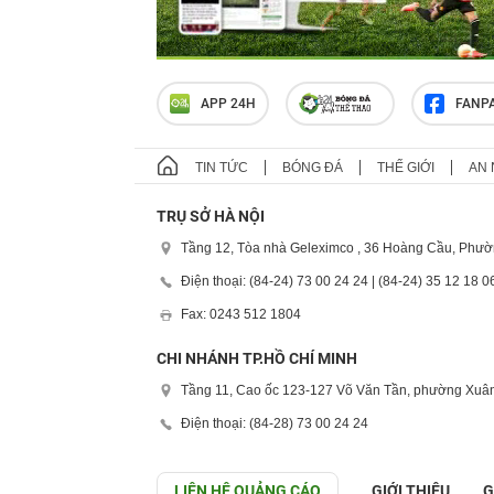
APP 24H
FANP
TIN TỨC
BÓNG ĐÁ
THẾ GIỚI
AN 
TRỤ SỞ HÀ NỘI
Tầng 12, Tòa nhà Geleximco , 36 Hoàng Cầu, Phườ
Điện thoại: (84-24) 73 00 24 24 | (84-24) 35 12 18 0
Fax: 0243 512 1804
CHI NHÁNH TP.HỒ CHÍ MINH
Tầng 11, Cao ốc 123-127 Võ Văn Tần, phường Xuân
Điện thoại: (84-28) 73 00 24 24
LIÊN HỆ QUẢNG CÁO
GIỚI THIỆU
G