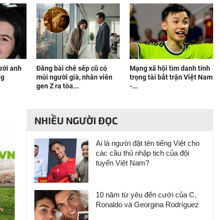
ưới anh
Đăng bài chê sếp cũ có
Mạng xã hội tìm danh tính
ng
mùi người già, nhân viên
trọng tài bắt trận Việt Nam
gen Z ra tòa...
-...
NHIỀU NGƯỜI ĐỌC
Ai là người đặt tên tiếng Việt cho
các cầu thủ nhập tịch của đội
tuyển Việt Nam?
10 năm từ yêu đến cưới của C.
Ronaldo và Georgina Rodríguez