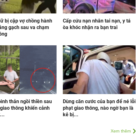
nữ bị cặp vợ chồng hành
Cấp cứu nạn nhân tai nạn, y tá
ằng gạch sau va chạm
òa khóc nhận ra bạn trai
hông
bình thản ngồi thiền sau
Dùng căn cước của bạn để né lỗi
 giao thông khiến cảnh
phạt giao thông, nào ngờ bạn là
...
kẻ bị...
Xem thêm