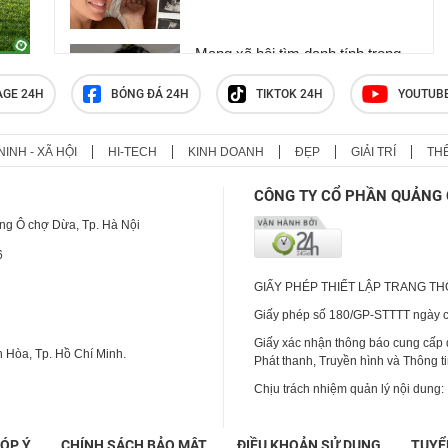
Mạng xã hội tìm danh tính trọng
tài bắt trận Việt Nam - Campuchia
AGE 24H
BÓNG ĐÁ 24H
TIKTOK 24H
YOUTUB
NINH - XÃ HỘI
HI-TECH
KINH DOANH
ĐẸP
GIẢI TRÍ
TH
Hả hê cưới được vợ trong trắng,
đêm tân hôn, tôi nhận ngay quả
CÔNG TY CỔ PHẦN QUẢNG 
báo khiến bản thân chết lặng, bẽ
bàng
ng Ô chợ Dừa, Tp. Hà Nội
6
GIẤY PHÉP THIẾT LẬP TRANG T
Giấy phép số 180/GP-STTTT ngày cấ
Giấy xác nhận thông báo cung cấp
 Hòa, Tp. Hồ Chí Minh.
Phát thanh, Truyền hình và Thông t
Chịu trách nhiệm quản lý nội dung:
ÓP Ý
CHÍNH SÁCH BẢO MẬT
ĐIỀU KHOẢN SỬ DỤNG
TUYỂ