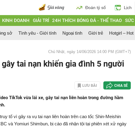
Đoán tỷ số
Lịch
KINH DOANH
GIẢI TRÍ
24H THÍCH BÓNG ĐÁ - THỂ THAO
SỨC
ông sở
Tình yêu - Giới tính
Ngoại tình
Giới trẻ
Hotgirl – Hot
Chủ Nhật, ngày 14/06/2026 14:00 PM (GMT+7)
gây tai nạn khiến gia đình 5 người
LƯU BÀI
CHIA SẺ
ideo TikTok vừa lái xe, gây tai nạn liên hoàn trong đường hầm
nh.
truy tố vì gây ra vụ tai nạn liên hoàn trên cao tốc Shin-Meishin
CBC và Yomiuri Shimbun, bị cáo đã nhận tội tại phiên xét xử ngày