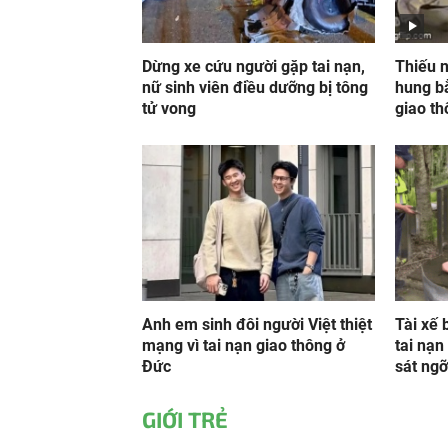
Dừng xe cứu người gặp tai nạn,
Thiếu 
nữ sinh viên điều dưỡng bị tông
hung b
tử vong
giao t
Anh em sinh đôi người Việt thiệt
Tài xế 
mạng vì tai nạn giao thông ở
tai nạn
Đức
sát ngỡ
GIỚI TRẺ