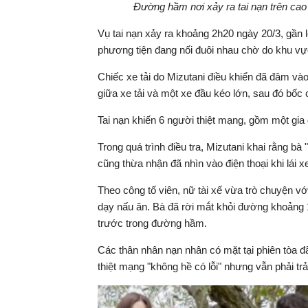
Đường hầm nơi xảy ra tai nạn trên cao
Vụ tai nạn xảy ra khoảng 2h20 ngày 20/3, gần
phương tiện đang nối đuôi nhau chờ do khu vự
Chiếc xe tải do Mizutani điều khiển đã đâm và
giữa xe tải và một xe đầu kéo lớn, sau đó bốc 
Tai nạn khiến 6 người thiệt mạng, gồm một gia
Trong quá trình điều tra, Mizutani khai rằng b
cũng thừa nhận đã nhìn vào điện thoại khi lái x
Theo công tố viên, nữ tài xế vừa trò chuyện v
dạy nấu ăn. Bà đã rời mắt khỏi đường khoảng 1
trước trong đường hầm.
Các thân nhân nạn nhân có mặt tại phiên tòa đ
thiệt mạng "không hề có lỗi" nhưng vẫn phải tr