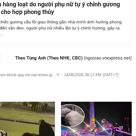
n hàng loạt do người phụ nữ tự ý chỉnh gương
i cho hợp phong thủy
 chiếc gương cầu lồi giao thông gần nhà mình ảnh hưởng phong
đến vận đen, người phụ nữ nhiều lần tự ý chỉnh hướng, gây ra
..
Theo Tùng Anh (Theo NHK, CBC)
(ngoisao.vnexpress.net)
m-tiktok-gay-tai-nan-khien-gi...
-
14/06/2026 08:17 AM (GMT+7)