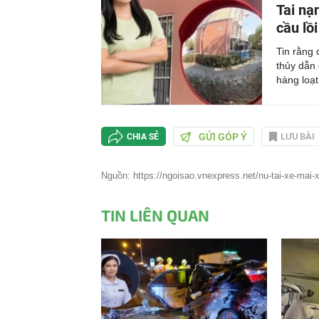
Tai nạ
cầu lồ
Tin rằng
thủy dẫn 
hàng loạt.
GỬI GÓP Ý
LƯU BÀI
CHIA SẺ
Nguồn: https://ngoisao.vnexpress.net/nu-tai-xe-mai-xe
TIN LIÊN QUAN