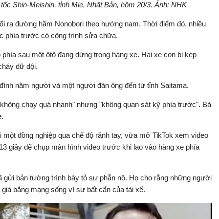
 tốc Shin-Meishin, tỉnh Mie, Nhật Bản, hôm 20/3. Ảnh: NHK
 lối ra đường hầm Nonobori theo hướng nam. Thời điểm đó, nhiều
c phía trước có công trình sửa chữa.
o phía sau một ôtô đang dừng trong hàng xe. Hai xe con bị kẹp
cháy dữ dội.
 đình năm người và một người đàn ông đến từ tỉnh Saitama.
à "không chạy quá nhanh" nhưng "không quan sát kỹ phía trước". Bà
e.
ới một đồng nghiệp qua chế độ rảnh tay, vừa mở TikTok xem video
3 giây để chụp màn hình video trước khi lao vào hàng xe phía
ã gửi bản tường trình bày tỏ sự phẫn nộ. Họ cho rằng những người
ả giá bằng mạng sống vì sự bất cẩn của tài xế.