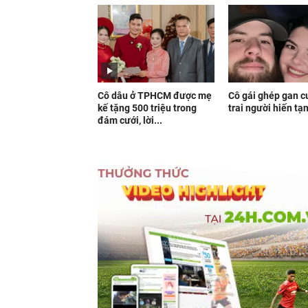
Cô dâu ở TPHCM được mẹ
Cô gái ghép gan c
kế tặng 500 triệu trong
trai người hiến tạ
đám cưới, lời...