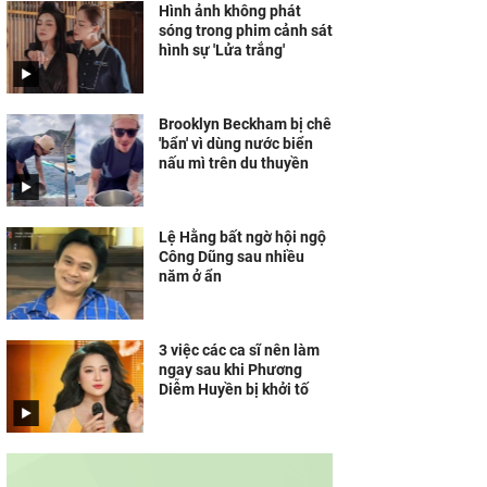
Hình ảnh không phát
sóng trong phim cảnh sát
hình sự 'Lửa trắng'
Brooklyn Beckham bị chê
'bẩn' vì dùng nước biển
nấu mì trên du thuyền
Lệ Hằng bất ngờ hội ngộ
Công Dũng sau nhiều
năm ở ẩn
3 việc các ca sĩ nên làm
ngay sau khi Phương
Diễm Huyền bị khởi tố