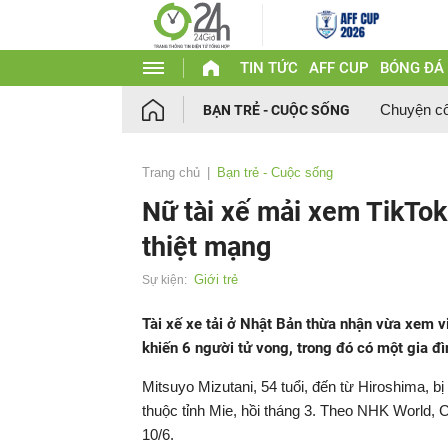
TIN TỨC
AFF CUP
BÓNG ĐÁ
Chuyện c
BẠN TRẺ - CUỘC SỐNG
Trang chủ
Bạn trẻ - Cuộc sống
Nữ tài xế mải xem TikTok 
thiệt mạng
Giới trẻ
Sự kiện:
Tài xế xe tải ở Nhật Bản thừa nhận vừa xem v
khiến 6 người tử vong, trong đó có một gia đì
Mitsuyo Mizutani, 54 tuổi, đến từ Hiroshima, bị 
thuộc tỉnh Mie, hồi tháng 3. Theo NHK World, 
10/6.