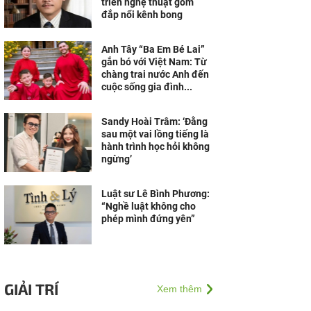
triển nghệ thuật gốm
đắp nổi kênh bong
Anh Tây “Ba Em Bé Lai”
gắn bó với Việt Nam: Từ
chàng trai nước Anh đến
cuộc sống gia đình...
Sandy Hoài Trâm: ‘Đằng
sau một vai lồng tiếng là
hành trình học hỏi không
ngừng’
Luật sư Lê Bình Phương:
“Nghề luật không cho
phép mình đứng yên”
GIẢI TRÍ
Xem thêm