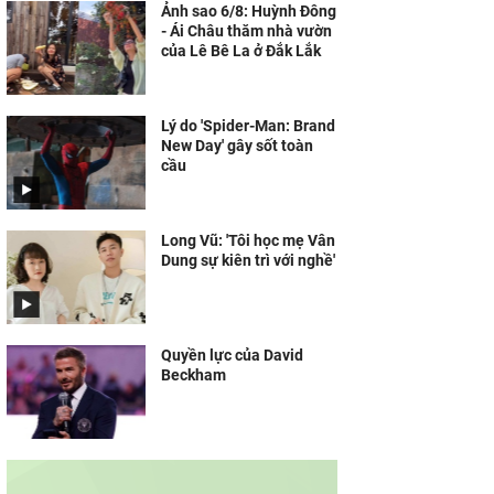
Ảnh sao 6/8: Huỳnh Đông
- Ái Châu thăm nhà vườn
của Lê Bê La ở Đắk Lắk
Lý do 'Spider-Man: Brand
New Day' gây sốt toàn
cầu
Long Vũ: 'Tôi học mẹ Vân
Dung sự kiên trì với nghề'
Quyền lực của David
Beckham