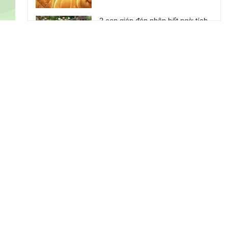
3 con giáp đón nhận bất ngờ tích
cực về tiền bạc, tạo nên khởi đầu
đầy hứa hẹn cho tháng 8
Đi qua nửa đời người mới hiểu:
Không cần giàu có hay quyền lực,
sở hữu 2 điều này đã là người
thành công