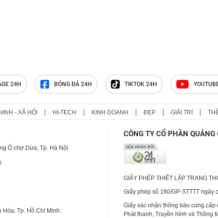
AGE 24H
BÓNG ĐÁ 24H
TIKTOK 24H
YOUTUB
NINH - XÃ HỘI
HI-TECH
KINH DOANH
ĐẸP
GIẢI TRÍ
TH
CÔNG TY CỔ PHẦN QUẢNG 
ng Ô chợ Dừa, Tp. Hà Nội
6
GIẤY PHÉP THIẾT LẬP TRANG T
Giấy phép số 180/GP-STTTT ngày cấ
Giấy xác nhận thông báo cung cấp
 Hòa, Tp. Hồ Chí Minh.
Phát thanh, Truyền hình và Thông t