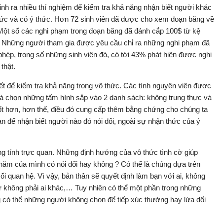
inh ra nhiều thí nghiệm để kiểm tra khả năng nhận biết người khác
ô thức và có ý thức. Hơn 72 sinh viên đã được cho xem đoạn băng về
 Một số các nghi phạm trong đoạn băng đã đánh cắp 100$ từ kệ
i. Những người tham gia được yêu cầu chỉ ra những nghi phạm đã
 phép, trong số những sinh viên đó, có tới 43% phát hiện được nghi
thật.
t để kiểm tra khả năng trong vô thức. Các tình nguyện viên được
à chọn những tấm hình sắp vào 2 danh sách: không trung thực và
 tốt hơn, hơn thế, điều đó cung cấp thêm bằng chứng cho chúng ta
an để nhận biết người nào đó nói dối, ngoài sự nhận thức của ý
 tính trực quan. Những định hướng của vô thức tình cờ giúp
năm của mình có nói dối hay không ? Có thể là chúng dựa trên
ối quan hệ. Vì vậy, bản thân sẽ quyết định làm bạn với ai, không
chứ không phải ai khác,… Tuy nhiên có thể một phần trong những
g có thể những người không chọn để tiếp xúc thường hay lừa dối