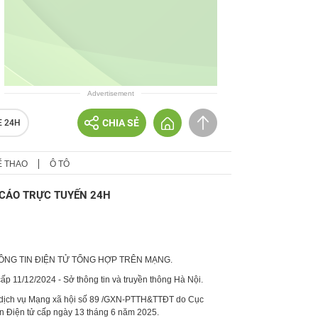
Advertisement
CHIA SẺ
E 24H
Ể THAO
Ô TÔ
CÁO TRỰC TUYẾN 24H
HÔNG TIN ĐIỆN TỬ TỔNG HỢP TRÊN MẠNG.
p 11/12/2024 - Sở thông tin và truyền thông Hà Nội.
 dịch vụ Mạng xã hội số 89 /GXN-PTTH&TTĐT do Cục
in Điện tử cấp ngày 13 tháng 6 năm 2025.