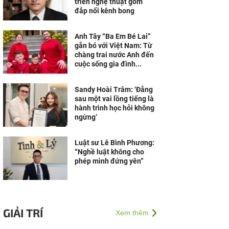
triển nghệ thuật gốm
đắp nổi kênh bong
Anh Tây “Ba Em Bé Lai”
gắn bó với Việt Nam: Từ
chàng trai nước Anh đến
cuộc sống gia đình...
Sandy Hoài Trâm: ‘Đằng
sau một vai lồng tiếng là
hành trình học hỏi không
ngừng’
Luật sư Lê Bình Phương:
“Nghề luật không cho
phép mình đứng yên”
GIẢI TRÍ
Xem thêm