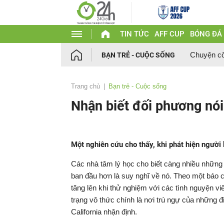
TIN TỨC
AFF CUP
BÓNG ĐÁ
Chuyện c
BẠN TRẺ - CUỘC SỐNG
Trang chủ
Bạn trẻ - Cuộc sống
Nhận biết đối phương nói
Một nghiên cứu cho thấy, khi phát hiện người 
Các nhà tâm lý học cho biết càng nhiều những d
ban đầu hơn là suy nghĩ về nó. Theo một báo c
tăng lên khi thử nghiệm với các tình nguyện viê
trạng vô thức chính là nơi trú ngự của những đi
California nhận định.