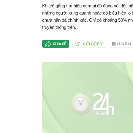
Khi cố gắng tìm hiểu xem ai đó đang nói dối, 
những người xung quanh hoặc có biểu hiện lo l
chưa hẳn đã chính xác. Chỉ có khoảng 50% nh
truyền thống trên.
GỬI GÓP Ý
LƯU BÀI
CHIA SẺ