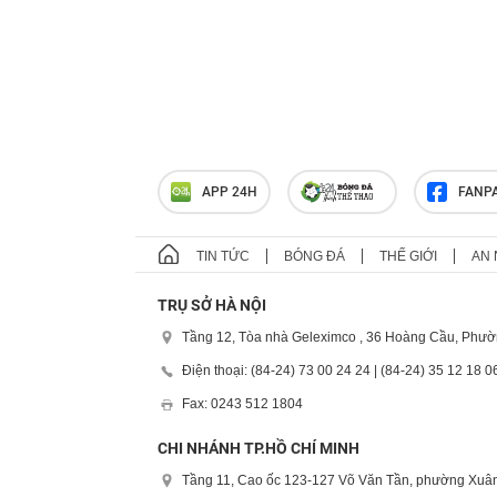
APP 24H
FANP
TIN TỨC
BÓNG ĐÁ
THẾ GIỚI
AN 
TRỤ SỞ HÀ NỘI
Tầng 12, Tòa nhà Geleximco , 36 Hoàng Cầu, Phườ
Điện thoại: (84-24) 73 00 24 24 | (84-24) 35 12 18 0
Fax: 0243 512 1804
CHI NHÁNH TP.HỒ CHÍ MINH
Tầng 11, Cao ốc 123-127 Võ Văn Tần, phường Xuân