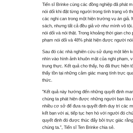
Tiến sĩ Brinke cùng các đồng nghiệp đã phát m
nói dối khi đặt từng người trong tình trạng v
các nghi can trong một hiện trường vụ án giả.
sách, nhưng tất cả đều giả vờ như mình vô tộ
nói dối và nói thật. Trong khoảng thời gian cho
phạm nói dối và 48% phát hiện được người nói 
Sau đó các nhà nghiên cứu sử dụng một liên kế
nhìn vào hình ảnh khuôn mặt của nghi phạm, v
trung thực. Kết quả cho thấy, họ đã thực hiện
thấy tồn tại những cảm giác mang tính trực qu
thức.
”Kết quả này hướng đến những quyết định mang
chúng ta phát hiện được những người bạn lâu 
nhiều cơ sở để đưa ra quyết định duy trì các m
kết bạn với ai, tiếp tục hẹn hò với người đó 
quyết định đó được thúc đẩy bởi trực giác rằn
chúng ta.”, Tiến sĩ Ten Brinke chia sẻ.