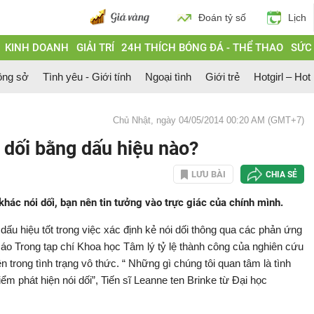
Đoán tỷ số
Lịch
KINH DOANH
GIẢI TRÍ
24H THÍCH BÓNG ĐÁ - THỂ THAO
SỨC
ông sở
Tình yêu - Giới tính
Ngoại tình
Giới trẻ
Hotgirl – Hot
Chủ Nhật, ngày 04/05/2014 00:20 AM (GMT+7)
 dối bằng dấu hiệu nào?
LƯU BÀI
CHIA SẺ
khác nói dối, bạn nên tin tưởng vào trực giác của chính mình.
ấu hiệu tốt trong việc xác định kẻ nói dối thông qua các phản ứng
áo Trong tạp chí Khoa học Tâm lý tỷ lệ thành công của nghiên cứu
n trong tình trạng vô thức. “ Những gì chúng tôi quan tâm là tình
ểm phát hiện nói dối”, Tiến sĩ Leanne ten Brinke từ Đại học