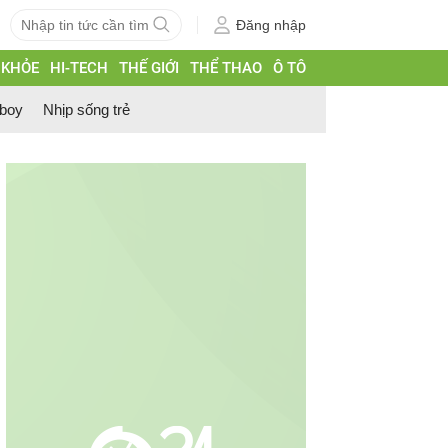
Đăng nhập
 KHỎE
HI-TECH
THẾ GIỚI
THỂ THAO
Ô TÔ
 boy
Nhịp sống trẻ