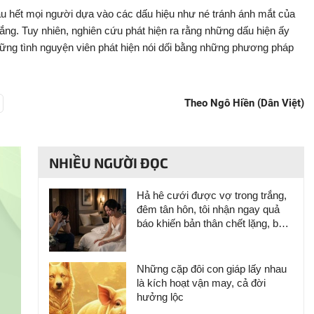
hầu hết mọi người dựa vào các dấu hiệu như né tránh ánh mắt của
ắng. Tuy nhiên, nghiên cứu phát hiện ra rằng những dấu hiện ấy
ững tình nguyện viên phát hiện nói dối bằng những phương pháp
Theo Ngô Hiền (Dân Việt)
NHIỀU NGƯỜI ĐỌC
Hả hê cưới được vợ trong trắng,
đêm tân hôn, tôi nhận ngay quả
báo khiến bản thân chết lặng, bẽ
bàng
Những cặp đôi con giáp lấy nhau
là kích hoạt vận may, cả đời
hưởng lộc