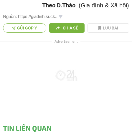
Theo D.Thảo
(Gia đình & Xã hội)
Nguồn: https://giadinh.suck...
GỬI GÓP Ý
CHIA SẺ
LƯU BÀI
TIN LIÊN QUAN