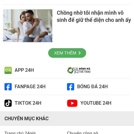
Chồng nhờ tôi nhận mình vô
sinh để giữ thể diện cho anh ấy
XEM THÊM
APP 24H
FANPAGE 24H
BÓNG ĐÁ 24H
TIKTOK 24H
YOUTUBE 24H
CHUYÊN MỤC KHÁC
Trang chủ 24giờ
Chuyện công sở