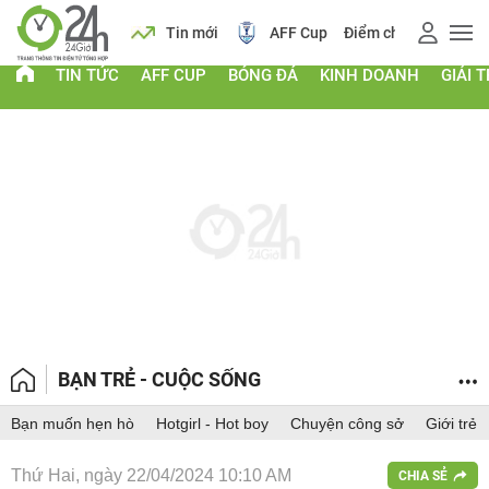
 vàng
Lịch
Tin mới
AFF Cup
Điểm chuẩn 2026
TIN TỨC
AFF CUP
BÓNG ĐÁ
KINH DOANH
GIẢI T
BẠN TRẺ - CUỘC SỐNG
Bạn muốn hẹn hò
Hotgirl - Hot boy
Chuyện công sở
Giới trẻ
Thứ Hai, ngày 22/04/2024 10:10 AM
CHIA SẺ