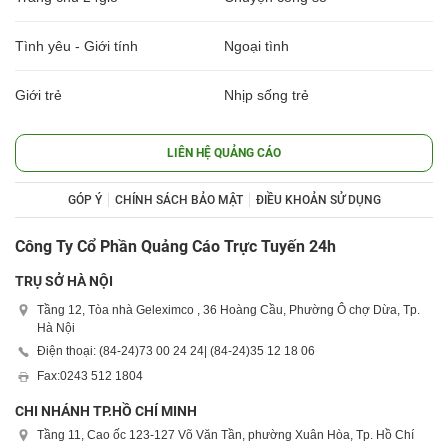
Tình yêu - Giới tính
Ngoại tình
Giới trẻ
Nhịp sống trẻ
LIÊN HỆ QUẢNG CÁO
GÓP Ý
CHÍNH SÁCH BẢO MẬT
ĐIỀU KHOẢN SỬ DỤNG
Công Ty Cổ Phần Quảng Cáo Trực Tuyến 24h
TRỤ SỞ HÀ NỘI
Tầng 12, Tòa nhà Geleximco , 36 Hoàng Cầu, Phường Ô chợ Dừa, Tp.
Hà Nội
Điện thoại: (84-24)
73 00 24 24
| (84-24)
35 12 18 06
Fax:
0243 512 1804
CHI NHÁNH TP.HỒ CHÍ MINH
Tầng 11, Cao ốc 123-127 Võ Văn Tần, phường Xuân Hòa, Tp. Hồ Chí