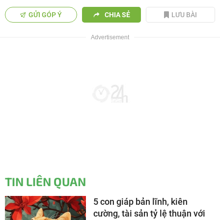
GỬI GÓP Ý
CHIA SẺ
LƯU BÀI
TIN LIÊN QUAN
5 con giáp bản lĩnh, kiên
cường, tài sản tỷ lệ thuận với