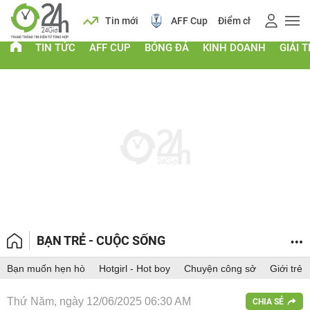
 vàng
Lịch
Tin mới
AFF Cup
Điểm chuẩn 2026
TIN TỨC
AFF CUP
BÓNG ĐÁ
KINH DOANH
GIẢI T
BẠN TRẺ - CUỘC SỐNG
Bạn muốn hẹn hò
Hotgirl - Hot boy
Chuyện công sở
Giới trẻ
Thứ Năm, ngày 12/06/2025 06:30 AM
CHIA SẺ