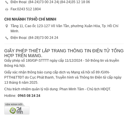
Điện thoại: (84-24)
73 00 24 24
| (84-24)
35 12 18 06
Fax:
0243 512 1804
CHI NHÁNH TP.HỒ CHÍ MINH
Tầng 11, Cao ốc 123-127 Võ Văn Tần, phường Xuân Hòa, Tp. Hồ Chí
Minh.
Điện thoại: (84-28)
73 00 24 24
GIẤY PHÉP THIẾT LẬP TRANG THÔNG TIN ĐIỆN TỬ TỔNG
HỢP TRÊN MẠNG.
Giấy phép số 180/GP-STTTT ngày cấp 11/12/2024 - Sở thông tin và truyền
thông Hà Nội.
Giấy xác nhận thông báo cung cấp dịch vụ Mạng xã hội số 89 /GXN-
PTTH&TTĐT do Cục Phát thanh, Truyền hình và Thông tin Điện tử cấp ngày
13 tháng 6 năm 2025.
Chịu trách nhiệm quản lý nội dung: Phan Minh Tâm - Chủ tịch HĐQT.
Hotline:
0965 08 24 24