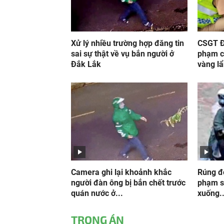
Xử lý nhiều trường hợp đăng tin
CSGT Đ
sai sự thật về vụ bắn người ở
phạm c
Đắk Lắk
vàng lẩ
Camera ghi lại khoảnh khắc
Rúng độ
người đàn ông bị bắn chết trước
phạm sá
quán nước ở...
xuống..
TRỌNG ÁN