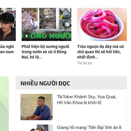
của nghi
Phát hiện bộ xương người
Trào ngược dạ dày mà cứ
man nam
trong vườn xà cừ ở Đồng
chủ quan thì sẽ hối tiếc,
Nai, hé lộ...
nhất định...
Tin tài trợ
NHIỀU NGƯỜI ĐỌC
TikToker Khánh Sky, Vua Quạt,
Hồ Văn Khoa bị khởi tố
Giang hồ mạng ‘Tiến Bịp’ lĩnh án 8