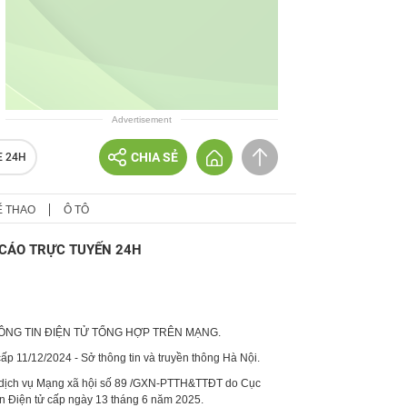
Advertisement
CHIA SẺ
E 24H
Ể THAO
Ô TÔ
CÁO TRỰC TUYẾN 24H
HÔNG TIN ĐIỆN TỬ TỔNG HỢP TRÊN MẠNG.
p 11/12/2024 - Sở thông tin và truyền thông Hà Nội.
 dịch vụ Mạng xã hội số 89 /GXN-PTTH&TTĐT do Cục
in Điện tử cấp ngày 13 tháng 6 năm 2025.