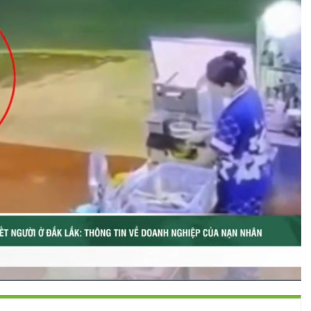
Bật
Toàn
Backward
âm
màn