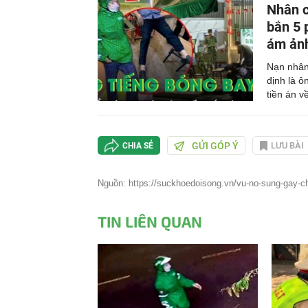
Backward
Forward
Nhân c
gian
bắn 5 
ám ản
hiện
Nạn nhân
tại
định là ô
tiền án về
GỬI GÓP Ý
LƯU BÀI
CHIA SẺ
Nguồn: https://suckhoedoisong.vn/vu-no-sung-gay-ch
TIN LIÊN QUAN