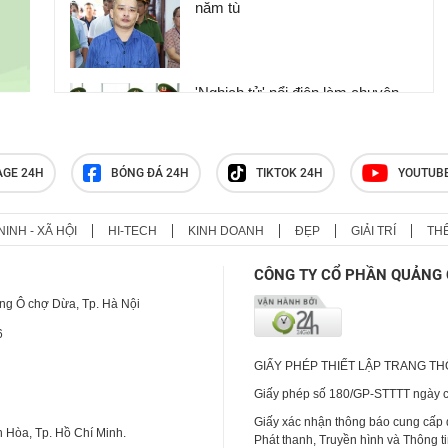
năm tù
'Nghịch tử' nổi điên làm chuyện
động trời ở nơi làm việc của mẹ,
phẫn nộ nguồn cơn gây án
AGE 24H
BÓNG ĐÁ 24H
TIKTOK 24H
YOUTUB
Clip: Người phụ nữ đi chợ bất
ngờ bị đâm trọng thương
NINH - XÃ HỘI
HI-TECH
KINH DOANH
ĐẸP
GIẢI TRÍ
TH
CÔNG TY CỔ PHẦN QUẢNG 
ng Ô chợ Dừa, Tp. Hà Nội
6
GIẤY PHÉP THIẾT LẬP TRANG T
Giấy phép số 180/GP-STTTT ngày cấ
Giấy xác nhận thông báo cung cấp
 Hòa, Tp. Hồ Chí Minh.
Phát thanh, Truyền hình và Thông t