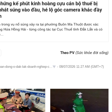
hứng kể phút kinh hoàng cựu cán bộ thuế bị
thanh
hình
phát súng vào đầu, hé lộ góc camera khác đầy
h
 trong vụ nổ súng xảy ra tại phường Buôn Ma Thuột được xác
ng Hứa Hồng Hải - từng công tác tại Cục Thuế tỉnh Đắk Lắk và có
...
Theo PV
(Sức khỏe đời sống)
an-dong-o-dak-lak-doanh-nghiep-c...
-
08/07/2026 11:27 AM (GMT+7)