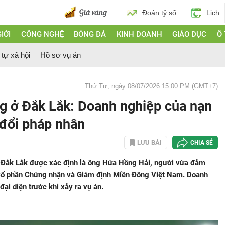
Đoán tỷ số
Lịch
IỚI
CÔNG NGHỆ
BÓNG ĐÁ
KINH DOANH
GIÁO DỤC
Ô
 tự xã hội
Hồ sơ vụ án
Thứ Tư, ngày 08/07/2026 15:00 PM (GMT+7)
g ở Đắk Lắk: Doanh nghiệp của nạn
 đổi pháp nhân
LƯU BÀI
CHIA SẺ
i Đắk Lắk được xác định là ông Hứa Hồng Hải, người vừa đảm
y Cổ phần Chứng nhận và Giám định Miền Đông Việt Nam. Doanh
đại diện trước khi xảy ra vụ án.