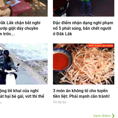
ắk Lắk chặn bắt nghi
Đặc điểm nhận dạng nghi phạm
ướp giật dây chuyền
nổ 5 phát súng, bắn chết người
n trốn...
ở Đăk Lăk
ng lời khai của nghi
3 món ăn không tố cho tuyến
t hại bé gái, vứt thi thể
tiền liệt: Phái mạnh cần tránh!
.
Tin tài trợ
Xem thêm