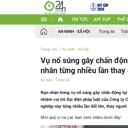
TIN TỨC
AFF CUP
THẾ G
Trọng án
Trật
AN NINH - XÃ HỘI
Trang chủ
An ninh - Xã hội
Vụ nổ súng gây chấn độn
nhân từng nhiều lần thay
Trọng án
Sự kiện:
Nạn nhân trong vụ nổ súng gây chấn động tạ
nhiệm vai trò đại diện pháp luật của Công t
nghiệp này từng nhiều lần đổi tên, thay người 
Mời quý vị và các bạn xem video dưới đây: