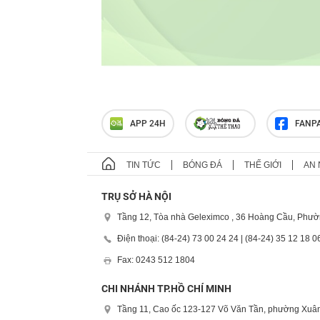
APP 24H
FANP
TIN TỨC
BÓNG ĐÁ
THẾ GIỚI
AN 
TRỤ SỞ HÀ NỘI
Tầng 12, Tòa nhà Geleximco , 36 Hoàng Cầu, Phườ
Điện thoại: (84-24) 73 00 24 24 | (84-24) 35 12 18 0
Fax: 0243 512 1804
CHI NHÁNH TP.HỒ CHÍ MINH
Tầng 11, Cao ốc 123-127 Võ Văn Tần, phường Xuân