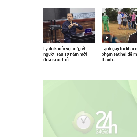
Lý do khiến vụ án 'giết
Lạnh gáy lời khai 
người' sau 19 năm mới
phạm sát hại dã 
đưa ra xét xử
thanh...