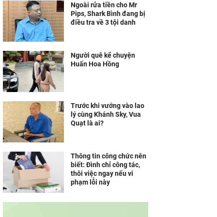
Ngoài rửa tiền cho Mr
Pips, Shark Bình đang bị
điều tra về 3 tội danh
Người quê kể chuyện
Huấn Hoa Hồng
Trước khi vướng vào lao
lý cùng Khánh Sky, Vua
Quạt là ai?
Thông tin công chức nên
biết: Đình chỉ công tác,
thôi việc ngay nếu vi
phạm lỗi này