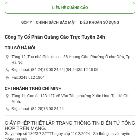
LIÊN HỆ QUẢNG CÁO
GÓP Ý
CHÍNH SÁCH BẢO MẬT
ĐIỀU KHOẢN SỬ DỤNG
Công Ty Cổ Phần Quảng Cáo Trực Tuyến 24h
TRỤ SỞ HÀ NỘI
Tầng 12, Tòa nhà Geleximco , 36 Hoàng Cầu, Phường Ô chợ Dừa, Tp.
Hà Nội
Điện thoại: (84-24)
73 00 24 24
| (84-24)
35 12 18 06
Fax:
0243 512 1804
CHI NHÁNH TP.HỒ CHÍ MINH
Tầng 11, Cao ốc 123-127 Võ Văn Tần, phường Xuân Hòa, Tp. Hồ Chí
Minh.
Điện thoại: (84-28)
73 00 24 24
GIẤY PHÉP THIẾT LẬP TRANG THÔNG TIN ĐIỆN TỬ TỔNG
HỢP TRÊN MẠNG.
Giấy phép số 180/GP-STTTT ngày cấp 11/12/2024 - Sở thông tin và truyền
thông Hà Nội.