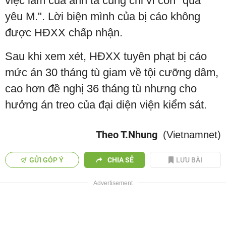
việc làm của anh ta cũng chỉ vì còn "quá
yêu M.". Lời biện mình của bị cáo không
được HĐXX chấp nhận.
Sau khi xem xét, HĐXX tuyên phạt bị cáo
mức án 30 tháng tù giam về tội cưỡng dâm,
cao hơn đề nghị 36 tháng tù nhưng cho
hưởng án treo của đại diện viện kiểm sát.
Theo T.Nhung
(Vietnamnet)
GỬI GÓP Ý
CHIA SẺ
LƯU BÀI