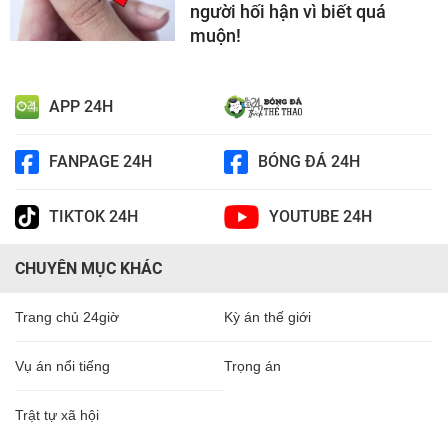
người hối hận vì biết quá
muộn!
APP 24H
FANPAGE 24H
BÓNG ĐÁ 24H
TIKTOK 24H
YOUTUBE 24H
CHUYÊN MỤC KHÁC
Trang chủ 24giờ
Kỳ án thế giới
Vụ án nổi tiếng
Trọng án
Trật tự xã hội