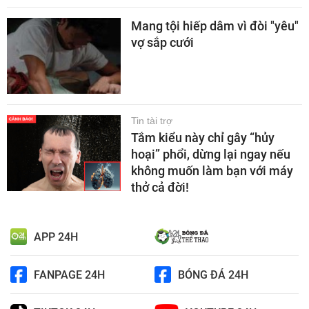
Mang tội hiếp dâm vì đòi "yêu"
vợ sắp cưới
Tin tài trợ
Tắm kiểu này chỉ gây “hủy
hoại” phổi, dừng lại ngay nếu
không muốn làm bạn với máy
thở cả đời!
APP 24H
FANPAGE 24H
BÓNG ĐÁ 24H