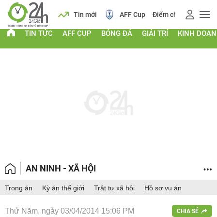
 vàng
Lịch
Tin mới
AFF Cup
Điểm chuẩn 2026
TIN TỨC
AFF CUP
BÓNG ĐÁ
GIẢI TRÍ
KINH DOA
AN NINH - XÃ HỘI
Trọng án
Kỳ án thế giới
Trật tự xã hội
Hồ sơ vụ án
Thứ Năm, ngày 03/04/2014 15:06 PM
CHIA SẺ