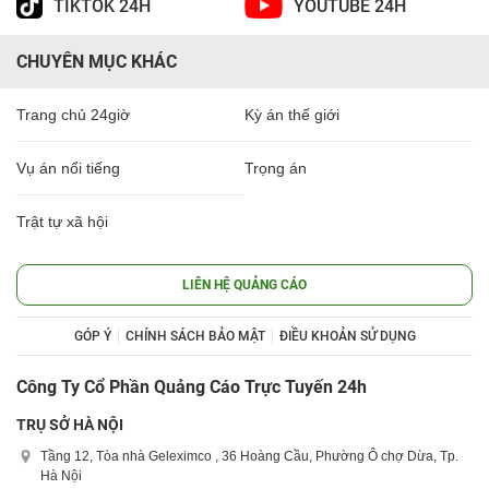
TIKTOK 24H
YOUTUBE 24H
CHUYÊN MỤC KHÁC
Trang chủ 24giờ
Kỳ án thế giới
Vụ án nổi tiếng
Trọng án
Trật tự xã hội
LIÊN HỆ QUẢNG CÁO
GÓP Ý
CHÍNH SÁCH BẢO MẬT
ĐIỀU KHOẢN SỬ DỤNG
Công Ty Cổ Phần Quảng Cáo Trực Tuyến 24h
TRỤ SỞ HÀ NỘI
Tầng 12, Tòa nhà Geleximco , 36 Hoàng Cầu, Phường Ô chợ Dừa, Tp.
Hà Nội