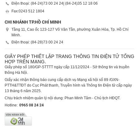
Điện thoại: (84-24)
73 00 24 24
| (84-24)
35 12 18 06
Fax:
0243 512 1804
CHI NHÁNH TP.HỒ CHÍ MINH
Tầng 11, Cao ốc 123-127 Võ Văn Tần, phường Xuân Hòa, Tp. Hồ Chí
Minh.
Điện thoại: (84-28)
73 00 24 24
GIẤY PHÉP THIẾT LẬP TRANG THÔNG TIN ĐIỆN TỬ TỔNG
HỢP TRÊN MẠNG.
Giấy phép số 180/GP-STTTT ngày cấp 11/12/2024 - Sở thông tin và truyền
thông Hà Nội.
Giấy xác nhận thông báo cung cấp dịch vụ Mạng xã hội số 89 /GXN-
PTTH&TTĐT do Cục Phát thanh, Truyền hình và Thông tin Điện tử cấp ngày
13 tháng 6 năm 2025.
Chịu trách nhiệm quản lý nội dung: Phan Minh Tâm - Chủ tịch HĐQT.
Hotline:
0965 08 24 24