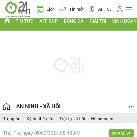
iá vàng
Lịch
Tin mới
AFF Cup
Giá vàng
TIN TỨC
AFF CUP
BÓNG ĐÁ
GIẢI TRÍ
KINH DOA
AN NINH - XÃ HỘI
Trọng án
Kỳ án thế giới
Trật tự xã hội
Hồ sơ vụ án
Thứ Tư, ngày 05/02/2014 08:43 AM
CHIA SẺ