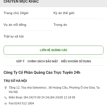
CHUYÊN MỤC KHÁC
Trang chủ 24giờ
Kỳ án thế giới
Vụ án nổi tiếng
Trọng án
Trật tự xã hội
LIÊN HỆ QUẢNG CÁO
GÓP Ý
CHÍNH SÁCH BẢO MẬT
ĐIỀU KHOẢN SỬ DỤNG
Công Ty Cổ Phần Quảng Cáo Trực Tuyến 24h
TRỤ SỞ HÀ NỘI
Tầng 12, Tòa nhà Geleximco , 36 Hoàng Cầu, Phường Ô chợ Dừa, Tp.
Hà Nội
Điện thoại: (84-24)
73 00 24 24
| (84-24)
35 12 18 06
Fax:
0243 512 1804