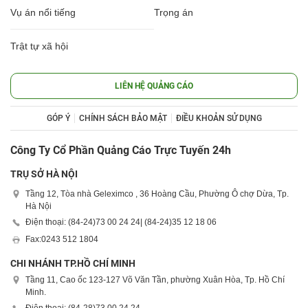
Vụ án nổi tiếng
Trọng án
Trật tự xã hội
LIÊN HỆ QUẢNG CÁO
GÓP Ý
CHÍNH SÁCH BẢO MẬT
ĐIỀU KHOẢN SỬ DỤNG
Công Ty Cổ Phần Quảng Cáo Trực Tuyến 24h
TRỤ SỞ HÀ NỘI
Tầng 12, Tòa nhà Geleximco , 36 Hoàng Cầu, Phường Ô chợ Dừa, Tp.
Hà Nội
Điện thoại: (84-24)
73 00 24 24
| (84-24)
35 12 18 06
Fax:
0243 512 1804
CHI NHÁNH TP.HỒ CHÍ MINH
Tầng 11, Cao ốc 123-127 Võ Văn Tần, phường Xuân Hòa, Tp. Hồ Chí
Minh.