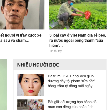
t người vì trầy xước xe
3 loại cây ở Việt Nam giá rẻ bèo,
a sau va chạm...
ra nước ngoài bỗng thành "của
hiếm"...
Tin tài trợ
NHIỀU NGƯỜI ĐỌC
Bà trùm USDT chợ đen giúp
đường dây tội phạm ‘rửa tiền’
hàng trăm tỷ đồng mỗi ngày
Bắt giữ đối tượng bạo hành dã
man con riêng của nhân tình