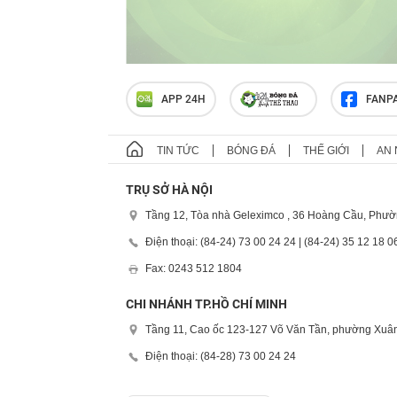
APP 24H
FANP
TIN TỨC
BÓNG ĐÁ
THẾ GIỚI
AN 
TRỤ SỞ HÀ NỘI
Tầng 12, Tòa nhà Geleximco , 36 Hoàng Cầu, Phườ
Điện thoại: (84-24) 73 00 24 24 | (84-24) 35 12 18 0
Fax: 0243 512 1804
CHI NHÁNH TP.HỒ CHÍ MINH
Tầng 11, Cao ốc 123-127 Võ Văn Tần, phường Xuân
Điện thoại: (84-28) 73 00 24 24