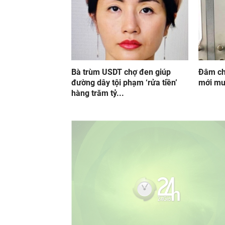
Bà trùm USDT chợ đen giúp
Đâm chế
đường dây tội phạm ‘rửa tiền’
mới mu
hàng trăm tỷ...