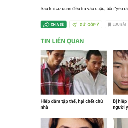
Sau khi cơ quan điều tra vào cuộc, bốn “yêu râu
GỬI GÓP Ý
LƯU BÀI
CHIA SẺ
TIN LIÊN QUAN
Hiếp dâm tập thể, hại chết chủ
Bị hiếp
nhà
người 