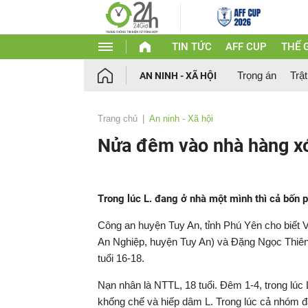
TIN TỨC
AFF CUP
THẾ G
Trọng án
Trật
AN NINH - XÃ HỘI
Trang chủ
An ninh - Xã hội
Nửa đêm vào nhà hàng xó
Trong lúc L. đang ở nhà một mình thì cả bốn 
Công an huyện Tuy An, tỉnh Phú Yên cho biết
An Nghiệp, huyện Tuy An) và Đặng Ngọc Thiên 
tuổi 16-18.
Nạn nhân là NTTL, 18 tuổi. Đêm 1-4, trong lúc
khống chế và hiếp dâm L. Trong lúc cả nhóm đang