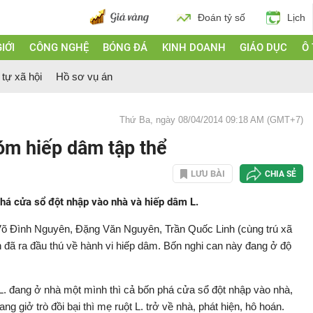
Đoán tỷ số
Lịch
IỚI
CÔNG NGHỆ
BÓNG ĐÁ
KINH DOANH
GIÁO DỤC
Ô
 tự xã hội
Hồ sơ vụ án
Thứ Ba, ngày 08/04/2014 09:18 AM (GMT+7)
m hiếp dâm tập thể
LƯU BÀI
CHIA SẺ
phá cửa sổ đột nhập vào nhà và hiếp dâm L.
 Võ Đình Nguyên, Đặng Văn Nguyên, Trần Quốc Linh (cùng trú xã
đã ra đầu thú về hành vi hiếp dâm. Bốn nghi can này đang ở độ
 L. đang ở nhà một mình thì cả bốn phá cửa sổ đột nhập vào nhà,
 giở trò đồi bại thì mẹ ruột L. trở về nhà, phát hiện, hô hoán.