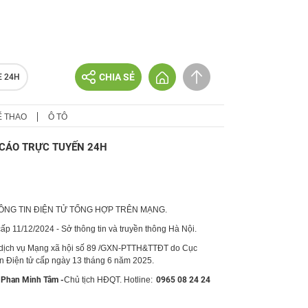
CHIA SẺ
E 24H
Ể THAO
Ô TÔ
CÁO TRỰC TUYẾN 24H
HÔNG TIN ĐIỆN TỬ TỔNG HỢP TRÊN MẠNG.
p 11/12/2024 - Sở thông tin và truyền thông Hà Nội.
 dịch vụ Mạng xã hội số 89 /GXN-PTTH&TTĐT do Cục
in Điện tử cấp ngày 13 tháng 6 năm 2025.
Phan Minh Tâm -
Chủ tịch HĐQT. Hotline:
0965 08 24 24