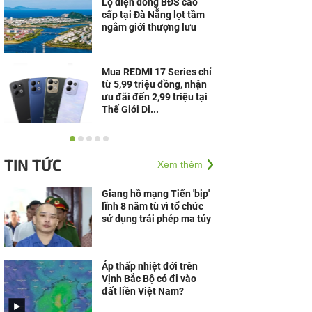
Lộ diện dòng BĐS cao
cấp tại Đà Nẵng lọt tầm
ngắm giới thượng lưu
Mua REDMI 17 Series chỉ
từ 5,99 triệu đồng, nhận
ưu đãi đến 2,99 triệu tại
Thế Giới Di...
Doanh nghiệp cần gì để
vững vàng trước biến
TIN TỨC
Xem thêm
động?
Giang hồ mạng Tiến 'bịp'
lĩnh 8 năm tù vì tổ chức
sử dụng trái phép ma túy
Áp thấp nhiệt đới trên
Vịnh Bắc Bộ có đi vào
đất liền Việt Nam?