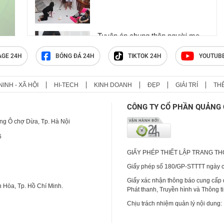
Tuyên án chung thân người mẹ
sát hại con ruột để trục lợi bảo
hiểm 4,1 tỷ đồng
AGE 24H
BÓNG ĐÁ 24H
TIKTOK 24H
YOUTUB
NINH - XÃ HỘI
HI-TECH
KINH DOANH
ĐẸP
GIẢI TRÍ
TH
Clip: Người phụ nữ đi chợ bất
ngờ bị đâm trọng thương
CÔNG TY CỔ PHẦN QUẢNG 
ng Ô chợ Dừa, Tp. Hà Nội
6
GIẤY PHÉP THIẾT LẬP TRANG T
Giấy phép số 180/GP-STTTT ngày cấ
Giấy xác nhận thông báo cung cấp
 Hòa, Tp. Hồ Chí Minh.
Phát thanh, Truyền hình và Thông t
Chịu trách nhiệm quản lý nội dung: