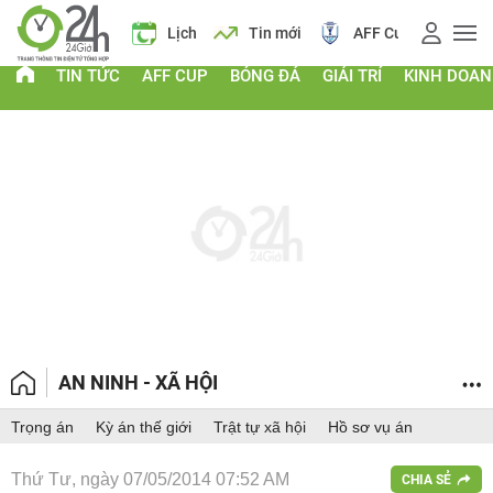
 vàng
Lịch
Tin mới
AFF Cup
Điểm chuẩn 2026
TIN TỨC
AFF CUP
BÓNG ĐÁ
GIẢI TRÍ
KINH DOA
AN NINH - XÃ HỘI
Trọng án
Kỳ án thế giới
Trật tự xã hội
Hồ sơ vụ án
Thứ Tư, ngày 07/05/2014 07:52 AM
CHIA SẺ