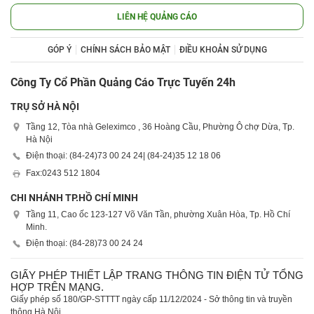
LIÊN HỆ QUẢNG CÁO
GÓP Ý
CHÍNH SÁCH BẢO MẬT
ĐIỀU KHOẢN SỬ DỤNG
Công Ty Cổ Phần Quảng Cáo Trực Tuyến 24h
TRỤ SỞ HÀ NỘI
Tầng 12, Tòa nhà Geleximco , 36 Hoàng Cầu, Phường Ô chợ Dừa, Tp.
Hà Nội
Điện thoại: (84-24)
73 00 24 24
| (84-24)
35 12 18 06
Fax:
0243 512 1804
CHI NHÁNH TP.HỒ CHÍ MINH
Tầng 11, Cao ốc 123-127 Võ Văn Tần, phường Xuân Hòa, Tp. Hồ Chí
Minh.
Điện thoại: (84-28)
73 00 24 24
GIẤY PHÉP THIẾT LẬP TRANG THÔNG TIN ĐIỆN TỬ TỔNG
HỢP TRÊN MẠNG.
Giấy phép số 180/GP-STTTT ngày cấp 11/12/2024 - Sở thông tin và truyền
thông Hà Nội.