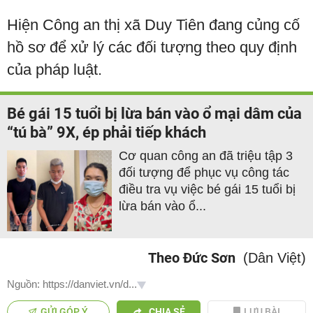
Hiện Công an thị xã Duy Tiên đang củng cố
hồ sơ để xử lý các đối tượng theo quy định
của pháp luật.
Bé gái 15 tuổi bị lừa bán vào ổ mại dâm của
“tú bà” 9X, ép phải tiếp khách
Cơ quan công an đã triệu tập 3
đối tượng để phục vụ công tác
điều tra vụ việc bé gái 15 tuổi bị
lừa bán vào ổ...
Theo Đức Sơn
(Dân Việt)
Nguồn: https://danviet.vn/d...
GỬI GÓP Ý
CHIA SẺ
LƯU BÀI