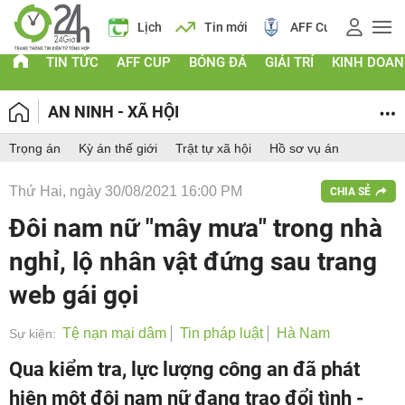
á vàng
Lịch
Tin mới
AFF Cup
Giá vàng
TIN TỨC
AFF CUP
BÓNG ĐÁ
GIẢI TRÍ
KINH DOA
AN NINH - XÃ HỘI
Trọng án
Kỳ án thế giới
Trật tự xã hội
Hồ sơ vụ án
Thứ Hai, ngày 30/08/2021 16:00 PM
CHIA SẺ
Đôi nam nữ "mây mưa" trong nhà
nghỉ, lộ nhân vật đứng sau trang
web gái gọi
Tệ nạn mại dâm
Tin pháp luật
Hà Nam
Sự kiện:
Qua kiểm tra, lực lượng công an đã phát
hiện một đôi nam nữ đang trao đổi tình -