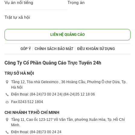
Vụ án nổi tiếng
Trọng án
Trật tự xã hội
LIÊN HỆ QUẢNG CÁO
GÓP Ý
CHÍNH SÁCH BẢO MẬT
ĐIỀU KHOẢN SỬ DỤNG
Công Ty Cổ Phần Quảng Cáo Trực Tuyến 24h
TRỤ SỞ HÀ NỘI
Tầng 12, Tòa nhà Geleximco , 36 Hoàng Cầu, Phường Ô chợ Dừa, Tp.
Hà Nội
Điện thoại: (84-24)
73 00 24 24
| (84-24)
35 12 18 06
Fax:
0243 512 1804
CHI NHÁNH TP.HỒ CHÍ MINH
Tầng 11, Cao ốc 123-127 Võ Văn Tần, phường Xuân Hòa, Tp. Hồ Chí
Minh.
Điện thoại: (84-28)
73 00 24 24