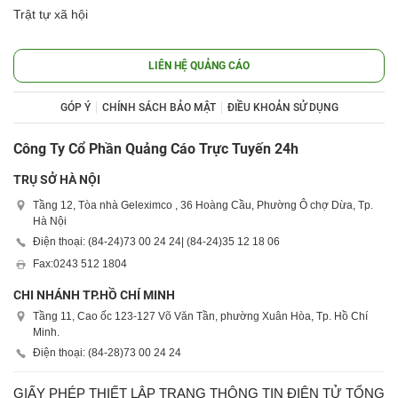
Trật tự xã hội
LIÊN HỆ QUẢNG CÁO
GÓP Ý
CHÍNH SÁCH BẢO MẬT
ĐIỀU KHOẢN SỬ DỤNG
Công Ty Cổ Phần Quảng Cáo Trực Tuyến 24h
TRỤ SỞ HÀ NỘI
Tầng 12, Tòa nhà Geleximco , 36 Hoàng Cầu, Phường Ô chợ Dừa, Tp.
Hà Nội
Điện thoại: (84-24)
73 00 24 24
| (84-24)
35 12 18 06
Fax:
0243 512 1804
CHI NHÁNH TP.HỒ CHÍ MINH
Tầng 11, Cao ốc 123-127 Võ Văn Tần, phường Xuân Hòa, Tp. Hồ Chí
Minh.
Điện thoại: (84-28)
73 00 24 24
GIẤY PHÉP THIẾT LẬP TRANG THÔNG TIN ĐIỆN TỬ TỔNG