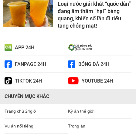
Loại nước giải khát “quốc dân”
đang âm thầm “hại” bàng
quang, khiến số lần đi tiểu
tăng chóng mặt!
APP 24H
FANPAGE 24H
BÓNG ĐÁ 24H
TIKTOK 24H
YOUTUBE 24H
CHUYÊN MỤC KHÁC
Trang chủ 24giờ
Kỳ án thế giới
Vụ án nổi tiếng
Trọng án