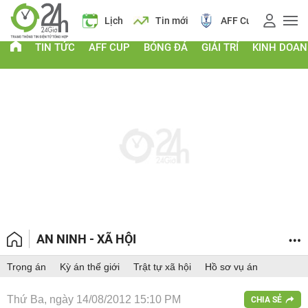
Giá vàng
Lịch
Tin mới
AFF Cup
Điểm chu
TIN TỨC
AFF CUP
BÓNG ĐÁ
GIẢI TRÍ
KINH DOA
AN NINH - XÃ HỘI
Trọng án
Kỳ án thế giới
Trật tự xã hội
Hồ sơ vụ án
Thứ Ba, ngày 14/08/2012 15:10 PM
CHIA SẺ