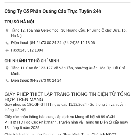
Công Ty Cổ Phần Quảng Cáo Trực Tuyến 24h
TRỤ SỞ HÀ NỘI
Tầng 12, Tòa nhà Geleximco , 36 Hoàng Cầu, Phường Ô chợ Dừa, Tp.
Hà Nội
Điện thoại: (84-24)
73 00 24 24
| (84-24)
35 12 18 06
Fax:
0243 512 1804
CHI NHÁNH TP.HỒ CHÍ MINH
Tầng 11, Cao ốc 123-127 Võ Văn Tần, phường Xuân Hòa, Tp. Hồ Chí
Minh.
Điện thoại: (84-28)
73 00 24 24
GIẤY PHÉP THIẾT LẬP TRANG THÔNG TIN ĐIỆN TỬ TỔNG
HỢP TRÊN MẠNG.
Giấy phép số 180/GP-STTTT ngày cấp 11/12/2024 - Sở thông tin và truyền
thông Hà Nội.
Giấy xác nhận thông báo cung cấp dịch vụ Mạng xã hội số 89 /GXN-
PTTH&TTĐT do Cục Phát thanh, Truyền hình và Thông tin Điện tử cấp ngày
13 tháng 6 năm 2025.
Chịu trách nhiệm quản lý nội dung: Phan Minh Tâm - Chủ tịch HĐQT.