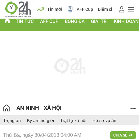
 vàng
Lịch
Tin mới
AFF Cup
Điểm chuẩn 2026
TIN TỨC
AFF CUP
BÓNG ĐÁ
GIẢI TRÍ
KINH DOA
AN NINH - XÃ HỘI
Trọng án
Kỳ án thế giới
Trật tự xã hội
Hồ sơ vụ án
Thứ Ba, ngày 30/04/2013 04:00 AM
CHIA SẺ