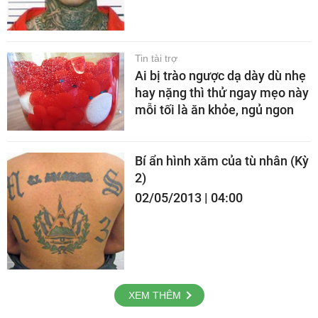
Tin tài trợ
Ai bị trào ngược dạ dày dù nhẹ
hay nặng thì thử ngay mẹo này
mỗi tối là ăn khỏe, ngủ ngon
Bí ẩn hình xăm của tù nhân (Kỳ
2)
02/05/2013 | 04:00
XEM THÊM