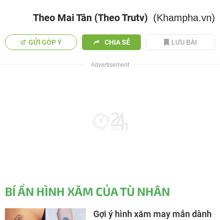
Theo Mai Tân (Theo Trutv)
(Khampha.vn)
GỬI GÓP Ý
CHIA SẺ
LƯU BÀI
BÍ ẨN HÌNH XĂM CỦA TÙ NHÂN
Gợi ý hình xăm may mắn dành