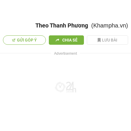
Theo Thanh Phương
(Khampha.vn)
GỬI GÓP Ý
CHIA SẺ
LƯU BÀI