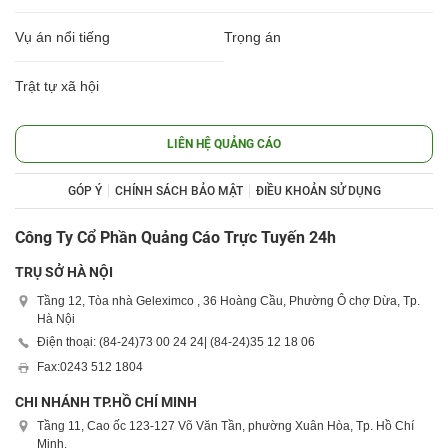
Vụ án nổi tiếng
Trọng án
Trật tự xã hội
LIÊN HỆ QUẢNG CÁO
GÓP Ý
CHÍNH SÁCH BẢO MẬT
ĐIỀU KHOẢN SỬ DỤNG
Công Ty Cổ Phần Quảng Cáo Trực Tuyến 24h
TRỤ SỞ HÀ NỘI
Tầng 12, Tòa nhà Geleximco , 36 Hoàng Cầu, Phường Ô chợ Dừa, Tp.
Hà Nội
Điện thoại: (84-24)
73 00 24 24
| (84-24)
35 12 18 06
Fax:
0243 512 1804
CHI NHÁNH TP.HỒ CHÍ MINH
Tầng 11, Cao ốc 123-127 Võ Văn Tần, phường Xuân Hòa, Tp. Hồ Chí
Minh.