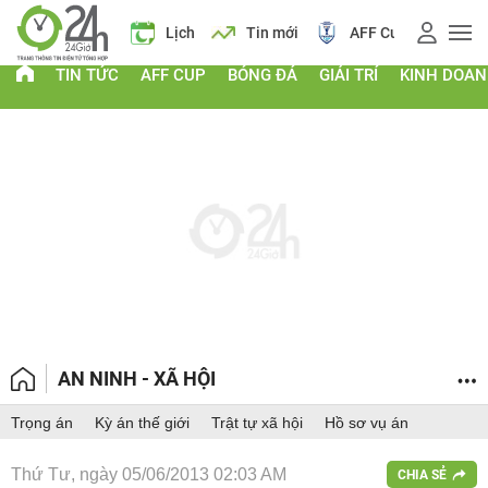
Giá vàng
Lịch
Tin mới
AFF Cup
Điểm chuẩn 2026
TIN TỨC
AFF CUP
BÓNG ĐÁ
GIẢI TRÍ
KINH DOA
AN NINH - XÃ HỘI
Trọng án
Kỳ án thế giới
Trật tự xã hội
Hồ sơ vụ án
Thứ Tư, ngày 05/06/2013 02:03 AM
CHIA SẺ