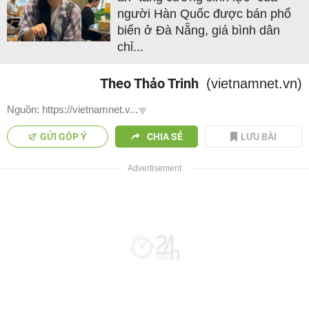
người Hàn Quốc được bán phổ
biến ở Đà Nẵng, giá bình dân
chỉ...
Theo Thảo Trinh
(vietnamnet.vn)
Nguồn: https://vietnamnet.v...
GỬI GÓP Ý
CHIA SẺ
LƯU BÀI