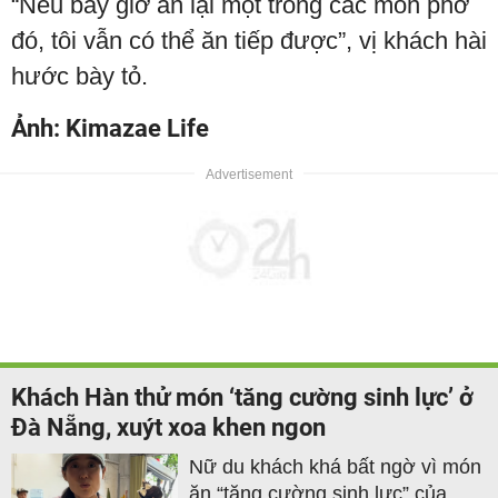
“Nếu bây giờ ăn lại một trong các món phở
đó, tôi vẫn có thể ăn tiếp được”, vị khách hài
hước bày tỏ.
Ảnh: Kimazae Life
Khách Hàn thử món ‘tăng cường sinh lực’ ở
Đà Nẵng, xuýt xoa khen ngon
Nữ du khách khá bất ngờ vì món
ăn “tăng cường sinh lực” của