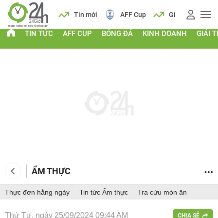
 vàng
Lịch
Tin mới
AFF Cup
Giá vàng
TIN TỨC
AFF CUP
BÓNG ĐÁ
KINH DOANH
GIẢI T
ẨM THỰC
Thực đơn hằng ngày
Tin tức Ẩm thực
Tra cứu món ăn
Thứ Tư, ngày 25/09/2024 09:44 AM
CHIA SẺ