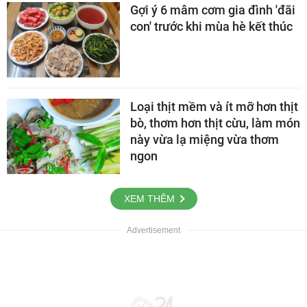
Gợi ý 6 mâm cơm gia đình 'đãi
con' trước khi mùa hè kết thúc
Loại thịt mềm và ít mỡ hơn thịt
bò, thơm hơn thịt cừu, làm món
này vừa lạ miệng vừa thơm
ngon
XEM THÊM