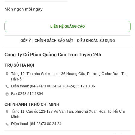
Món ngon mỗi ngày
LIÊN HỆ QUẢNG CÁO
GÓP Ý
CHÍNH SÁCH BẢO MẬT
ĐIỀU KHOẢN SỬ DỤNG
Công Ty Cổ Phần Quảng Cáo Trực Tuyến 24h
TRỤ SỞ HÀ NỘI
Tầng 12, Tòa nhà Geleximco , 36 Hoàng Cầu, Phường Ô chợ Dừa, Tp.
Hà Nội
Điện thoại: (84-24)
73 00 24 24
| (84-24)
35 12 18 06
Fax:
0243 512 1804
CHI NHÁNH TP.HỒ CHÍ MINH
Tầng 11, Cao ốc 123-127 Võ Văn Tần, phường Xuân Hòa, Tp. Hồ Chí
Minh.
Điện thoại: (84-28)
73 00 24 24