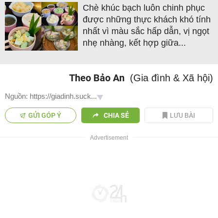
Chè khúc bạch luôn chinh phục
được những thực khách khó tính
nhất vì màu sắc hấp dẫn, vị ngọt
nhẹ nhàng, kết hợp giữa...
Theo Bảo An
(Gia đình & Xã hội)
Nguồn: https://giadinh.suck...
GỬI GÓP Ý
CHIA SẺ
LƯU BÀI