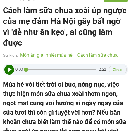
Cách làm sữa chua xoài úp ngược
của mẹ đảm Hà Nội gây bất ngờ
vì 'dễ như ăn kẹo', ai cũng làm
được
Món ăn giải nhiệt mùa hè
Cách làm sữa chua
Sự kiện:
0:00
2:21
Chuẩn
Mùa hè với tiết trời oi bức, nóng nực, việc
thực hiện món sữa chua xoài thơm ngon,
ngọt mát cùng với hương vị ngầy ngậy của
sữa tươi thì còn gì tuyệt vời hơn? Nếu băn
khoăn chưa biết làm thế nào để có món sữa