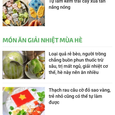
Tự làm kem trái cây xua tan
nắng nóng
MÓN ĂN GIẢI NHIỆT MÙA HÈ
Loại quả rẻ bèo, người trồng
chẳng buồn phun thuốc trừ
sâu, trị mất ngủ, giải nhiệt cơ
thể, hè này nên ăn nhiều
Thạch rau câu cờ đỏ sao vàng,
trẻ nhỏ cũng có thể tự làm
được