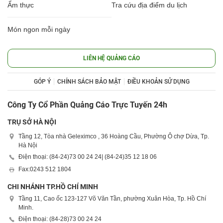
Ẩm thực
Tra cứu địa điểm du lịch
Món ngon mỗi ngày
LIÊN HỆ QUẢNG CÁO
GÓP Ý
CHÍNH SÁCH BẢO MẬT
ĐIỀU KHOẢN SỬ DỤNG
Công Ty Cổ Phần Quảng Cáo Trực Tuyến 24h
TRỤ SỞ HÀ NỘI
Tầng 12, Tòa nhà Geleximco , 36 Hoàng Cầu, Phường Ô chợ Dừa, Tp.
Hà Nội
Điện thoại: (84-24)
73 00 24 24
| (84-24)
35 12 18 06
Fax:
0243 512 1804
CHI NHÁNH TP.HỒ CHÍ MINH
Tầng 11, Cao ốc 123-127 Võ Văn Tần, phường Xuân Hòa, Tp. Hồ Chí
Minh.
Điện thoại: (84-28)
73 00 24 24