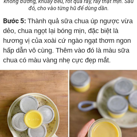
không đường, khuấy đều, rót qua rây, rây thật mịn. Sau
đó, cho vào từng hũ để dùng dần.
Bước 5:
Thành quả sữa chua úp ngược vừa
dẻo, chua ngọt lại bóng mịn, đặc biệt là
hương vị của xoài cứ ngào ngạt thơm ngon
hấp dẫn vô cùng. Thêm vào đó là màu sữa
chua có màu vàng nhẹ cực đẹp mắt.