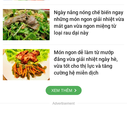
Ngày nắng nóng chế biến ngay
những món ngon giải nhiệt vừa
mát gan vừa ngon miệng từ
loại rau dại này
Món ngon dễ làm từ mướp
đắng vừa giải nhiệt ngày hè,
vừa tốt cho thị lực và tăng
cường hệ miễn dịch
XEM THÊM