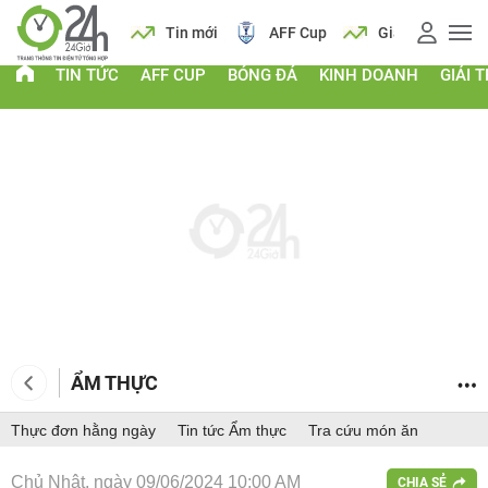
 vàng
Lịch
Tin mới
AFF Cup
Giá vàng
TIN TỨC
AFF CUP
BÓNG ĐÁ
KINH DOANH
GIẢI T
ẨM THỰC
Thực đơn hằng ngày
Tin tức Ẩm thực
Tra cứu món ăn
Chủ Nhật, ngày 09/06/2024 10:00 AM
CHIA SẺ