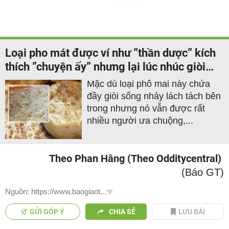
Loại pho mát được ví như ”thần dược” kích
thích ”chuyện ấy” nhưng lại lúc nhúc giòi
sống
Mặc dù loại phô mai này chứa
đầy giòi sống nhảy lách tách bên
trong nhưng nó vẫn được rất
nhiều người ưa chuộng,...
Theo Phan Hằng (Theo Odditycentral)
(Báo GT)
Nguồn: https://www.baogiaot...
GỬI GÓP Ý
CHIA SẺ
LƯU BÀI