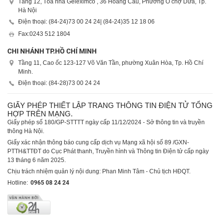
Tầng 12, Tòa nhà Geleximco , 36 Hoàng Cầu, Phường Ô chợ Dừa, Tp.
Hà Nội
Điện thoại: (84-24)
73 00 24 24
| (84-24)
35 12 18 06
Fax:
0243 512 1804
CHI NHÁNH TP.HỒ CHÍ MINH
Tầng 11, Cao ốc 123-127 Võ Văn Tần, phường Xuân Hòa, Tp. Hồ Chí
Minh.
Điện thoại: (84-28)
73 00 24 24
GIẤY PHÉP THIẾT LẬP TRANG THÔNG TIN ĐIỆN TỬ TỔNG
HỢP TRÊN MẠNG.
Giấy phép số 180/GP-STTTT ngày cấp 11/12/2024 - Sở thông tin và truyền
thông Hà Nội.
Giấy xác nhận thông báo cung cấp dịch vụ Mạng xã hội số 89 /GXN-
PTTH&TTĐT do Cục Phát thanh, Truyền hình và Thông tin Điện tử cấp ngày
13 tháng 6 năm 2025.
Chịu trách nhiệm quản lý nội dung: Phan Minh Tâm - Chủ tịch HĐQT.
Hotline:
0965 08 24 24