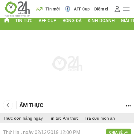
 vàng
Lịch
Tin mới
AFF Cup
Điểm chuẩn 2026
TIN TỨC
AFF CUP
BÓNG ĐÁ
KINH DOANH
GIẢI T
ẨM THỰC
Thực đơn hằng ngày
Tin tức Ẩm thực
Tra cứu món ăn
Thứ Hai, ngày 02/12/2019 12:00 PM
CHIA SẺ