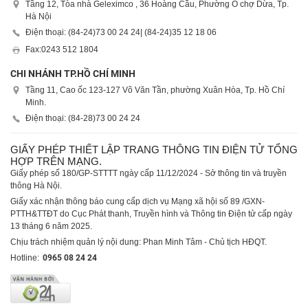
Tầng 12, Tòa nhà Geleximco , 36 Hoàng Cầu, Phường Ô chợ Dừa, Tp.
Hà Nội
Điện thoại: (84-24)
73 00 24 24
| (84-24)
35 12 18 06
Fax:
0243 512 1804
CHI NHÁNH TP.HỒ CHÍ MINH
Tầng 11, Cao ốc 123-127 Võ Văn Tần, phường Xuân Hòa, Tp. Hồ Chí
Minh.
Điện thoại: (84-28)
73 00 24 24
GIẤY PHÉP THIẾT LẬP TRANG THÔNG TIN ĐIỆN TỬ TỔNG
HỢP TRÊN MẠNG.
Giấy phép số 180/GP-STTTT ngày cấp 11/12/2024 - Sở thông tin và truyền
thông Hà Nội.
Giấy xác nhận thông báo cung cấp dịch vụ Mạng xã hội số 89 /GXN-
PTTH&TTĐT do Cục Phát thanh, Truyền hình và Thông tin Điện tử cấp ngày
13 tháng 6 năm 2025.
Chịu trách nhiệm quản lý nội dung: Phan Minh Tâm - Chủ tịch HĐQT.
Hotline:
0965 08 24 24