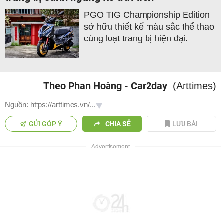
PGO TIG Championship Edition
sở hữu thiết kế màu sắc thể thao
cùng loạt trang bị hiện đại.
Theo Phan Hoàng - Car2day
(Arttimes)
Nguồn: https://arttimes.vn/...
GỬI GÓP Ý
CHIA SẺ
LƯU BÀI