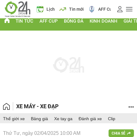
 vàng
Lịch
Tin mới
AFF Cup
Giá vàng
TIN TỨC
AFF CUP
BÓNG ĐÁ
KINH DOANH
GIẢI T
XE MÁY - XE ĐẠP
Thế giới xe
Bảng giá
Xe tay ga
Đánh giá xe
Clip
Thứ Tư, ngày 02/04/2025 10:00 AM
CHIA SẺ