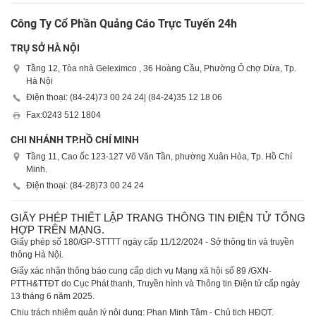
Công Ty Cổ Phần Quảng Cáo Trực Tuyến 24h
TRỤ SỞ HÀ NỘI
Tầng 12, Tòa nhà Geleximco , 36 Hoàng Cầu, Phường Ô chợ Dừa, Tp.
Hà Nội
Điện thoại: (84-24)
73 00 24 24
| (84-24)
35 12 18 06
Fax:
0243 512 1804
CHI NHÁNH TP.HỒ CHÍ MINH
Tầng 11, Cao ốc 123-127 Võ Văn Tần, phường Xuân Hòa, Tp. Hồ Chí
Minh.
Điện thoại: (84-28)
73 00 24 24
GIẤY PHÉP THIẾT LẬP TRANG THÔNG TIN ĐIỆN TỬ TỔNG
HỢP TRÊN MẠNG.
Giấy phép số 180/GP-STTTT ngày cấp 11/12/2024 - Sở thông tin và truyền
thông Hà Nội.
Giấy xác nhận thông báo cung cấp dịch vụ Mạng xã hội số 89 /GXN-
PTTH&TTĐT do Cục Phát thanh, Truyền hình và Thông tin Điện tử cấp ngày
13 tháng 6 năm 2025.
Chịu trách nhiệm quản lý nội dung: Phan Minh Tâm - Chủ tịch HĐQT.