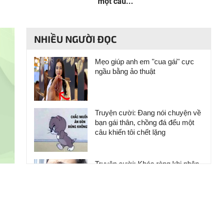
một câu...
NHIỀU NGƯỜI ĐỌC
Mẹo giúp anh em "cua gái" cực
ngầu bằng ảo thuật
Truyện cười: Đang nói chuyện về
bạn gái thân, chồng đá đểu một
câu khiến tôi chết lặng
Truyện cười: Khóc ròng khi nhận
được lương tháng đầu tiên
Truyện cười: Hóa ra đàn ông sau