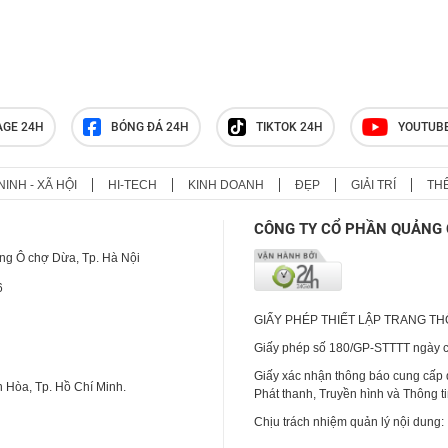
khi chia tay là thế này đây
AGE 24H
BÓNG ĐÁ 24H
TIKTOK 24H
YOUTUB
NINH - XÃ HỘI
HI-TECH
KINH DOANH
ĐẸP
GIẢI TRÍ
TH
CÔNG TY CỔ PHẦN QUẢNG 
ng Ô chợ Dừa, Tp. Hà Nội
6
GIẤY PHÉP THIẾT LẬP TRANG T
Giấy phép số 180/GP-STTTT ngày cấ
Giấy xác nhận thông báo cung cấp
 Hòa, Tp. Hồ Chí Minh.
Phát thanh, Truyền hình và Thông t
Chịu trách nhiệm quản lý nội dung: