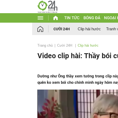
TIN TỨC
BÓNG ĐÁ
NGOẠI
Clip hài hước
Tranh 
CƯỜI 24H
Trang chủ
Cười 24H
Clip hài hước
Video clip hài: Thầy bói 
Dường như Ông thầy xem tướng trong clip này 
quên ko xem bói cho chính mình ngày hôm na