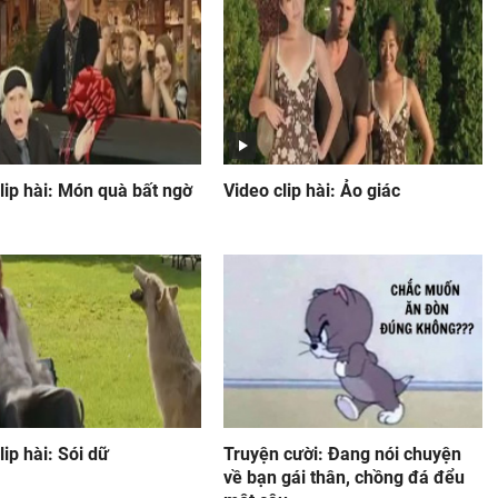
lip hài: Món quà bất ngờ
Video clip hài: Ảo giác
lip hài: Sói dữ
Truyện cười: Đang nói chuyện
về bạn gái thân, chồng đá đểu