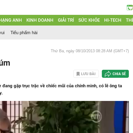
 HẠNG ANH
KINH DOANH
GIẢI TRÍ
SỨC KHỎE
HI-TECH
THẾ
vui
Tiểu phẩm hài
Thứ Ba, ngày 08/10/2013 08:28 AM (GMT+7)
cúm
LƯU BÀI
CHIA SẺ
đang gặp trục trặc về chiếc mũi của chính mình, có lẽ ông ta
y.