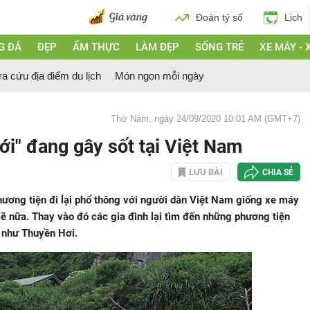
Đoán tỷ số
Lịch
G ĐÁ
ĐẸP
ẨM THỰC
LÀM ĐẸP
SỐNG TRẺ
XE MÁY - 
ra cứu địa điểm du lịch
Món ngon mỗi ngày
Thứ Năm, ngày 24/09/2020 10:01 AM (GMT+7)
ới" đang gây sốt tại Việt Nam
LƯU BÀI
CHIA SẺ
phương tiện đi lại phổ thông với người dân Việt Nam giống xe máy
ẽ nữa. Thay vào đó các gia đình lại tìm đến những phương tiện
vị như Thuyền Hơi.