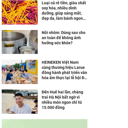
Loại củ rẻ tiền, giàu chất
oxy hóa, nhiều dinh
dưỡng, giúp sáng mắt,
đẹp da, làm bánh ngon
khó cưỡng
Nồi nhôm: Dùng sao cho
an toàn để không ảnh
hưởng sức khỏe?
HEINEKEN Việt Nam
cùng thương hiệu Larue
đồng hành phát triển văn
hóa ẩm thực tại lễ hội Đà
Nẵng
Đến Huế hai lần, chàng
trai Hà Nội bất ngờ vì
nhiều món ngon chỉ từ
15.000 đồng