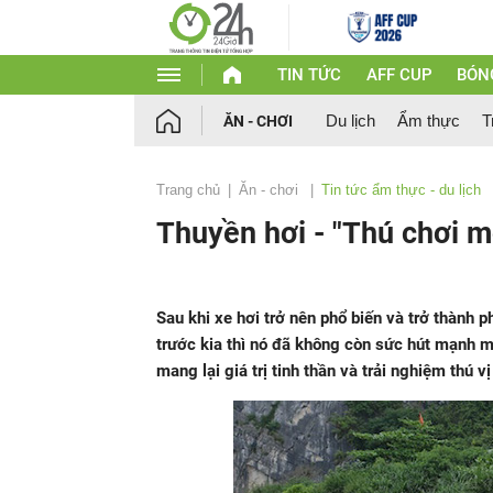
TIN TỨC
AFF CUP
BÓN
Du lịch
Ẩm thực
T
ĂN - CHƠI
Trang chủ
Ăn - chơi
Tin tức ẩm thực - du lịch
Thuyền hơi - "Thú chơi m
Sau khi xe hơi trở nên phổ biến và trở thành 
trước kia thì nó đã không còn sức hút mạnh m
mang lại giá trị tinh thần và trải nghiệm thú 