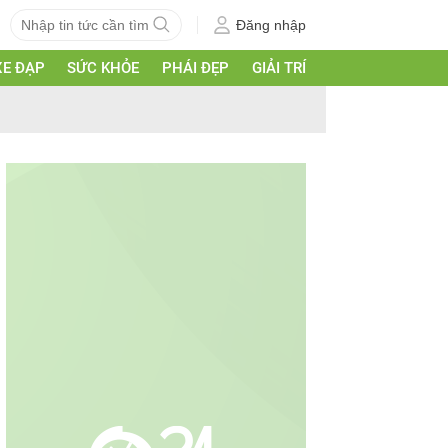
Đăng nhập
XE ĐẠP
SỨC KHỎE
PHÁI ĐẸP
GIẢI TRÍ