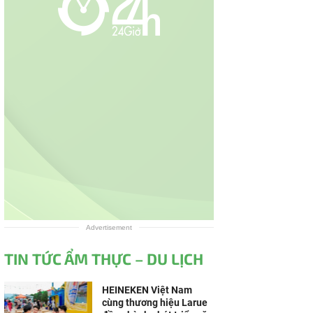
Advertisement
TIN TỨC ẨM THỰC – DU LỊCH
HEINEKEN Việt Nam
cùng thương hiệu Larue