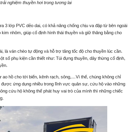
trải nghiệm thuyền hơi trong tương lai
ựa 3 lớp PVC dẻo dai, có khả năng chống chịu va đập từ bên ngoài
kim nhôm, giúp cố định hình thái thuyền và giữ thăng bằng cho
, là ván chèo tự động và hỗ trợ tăng tốc độ cho thuyền lúc cần.
t số phụ kiện cần thiết như: Túi đựng thuyền, dây thừng cố định,
yền.
ừ ao hồ cho tới biển, kênh rạch, sông,…Vì thế, chúng không chỉ
n được ứng dụng nhiều trong lĩnh vực quân sự, cứu hộ vào những
ông cứu hộ không thể phát huy vai trò của mình thì những chiếc
g.