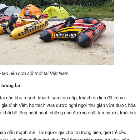
 tạo nên cơn sốt mới tại Việt Nam
 tương lai
tại các khu resort, khách sạn cao cấp, khách du lịch đã có xu
ẻ, gia đình Việt, họ thích vừa được nghỉ ngơi thư giãn vừa được hòa
g khối bê tông ngột ngạt, những con đường chật kín người, khói bụi
p dẫn mạnh mẽ. Từ người già cho tới trung niên, giới trẻ đều
c du lịch bằng xuồng hơi như: Thể thao dưới nước, trò chơi cảm