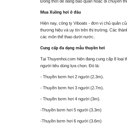
Đồng thời dễ dàng bảo quản hoặc di chuyển th
Mua Xuồng hơi ở đâu
Hiện nay, công ty Viboats - đơn vị chủ quản c
thương hiệu và uy tín trên thị trường. Các thà
các môn thể thao dưới nước.
Cung cấp đa dạng mẫu thuyền hơi
Tại Thuyenhoi.com hiện đang cung cấp 8 loại 
người tiêu dùng lựa chọn. Đó là:
- Thuyền bơm hơi 2 người (2.3m).
- Thuyền bơm hơi 3 người (2.7m).
- Thuyền bơm hơi 4 người (3m).
-Thuyền bơm hơi 5 người (3.3m)
-Thuyền bơm hơi 6 người (3.6m)