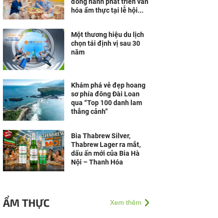
đồng hành phát triển văn
hóa ẩm thực tại lễ hội...
Một thương hiệu du lịch
chọn tái định vị sau 30
năm
Khám phá vẻ đẹp hoang
sơ phía đông Đài Loan
qua “Top 100 danh lam
thắng cảnh”
Bia Thabrew Silver,
Thabrew Lager ra mắt,
dấu ấn mới của Bia Hà
Nội – Thanh Hóa
ẨM THỰC
Xem thêm