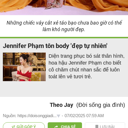
Những chiếc váy cắt xẻ táo bạo chưa bao giờ có thể
làm khó người đẹp.
Jennifer Phạm tôn body 'đẹp tự nhiên'
Diện trang phục bó sát thân hình,
hoa hậu Jennifer Phạm cho biết
cô chăm chút nhan sắc để luôn
toát lên vẻ tươi trẻ.
Theo Jay
(Đời sống gia đình)
Nguồn: https://doisonggiadi...
-
07/02/2025 07:59 AM
GỬI GÓP Ý
CHIA SẺ
LƯU BÀI