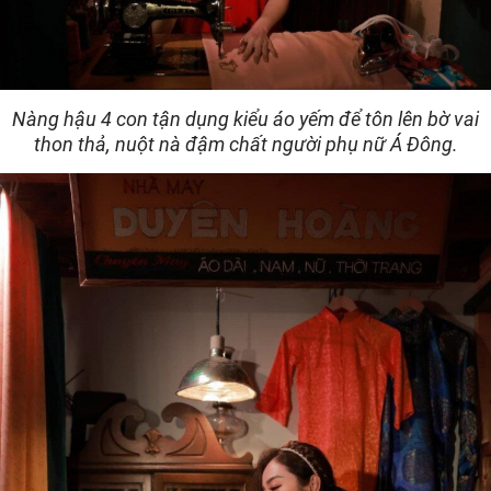
Nàng hậu 4 con tận dụng kiểu áo yếm để tôn lên bờ vai
thon thả, nuột nà đậm chất người phụ nữ Á Đông.