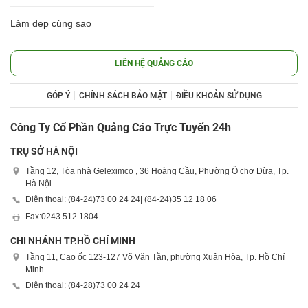
Làm đẹp cùng sao
LIÊN HỆ QUẢNG CÁO
GÓP Ý
CHÍNH SÁCH BẢO MẬT
ĐIỀU KHOẢN SỬ DỤNG
Công Ty Cổ Phần Quảng Cáo Trực Tuyến 24h
TRỤ SỞ HÀ NỘI
Tầng 12, Tòa nhà Geleximco , 36 Hoàng Cầu, Phường Ô chợ Dừa, Tp.
Hà Nội
Điện thoại: (84-24)
73 00 24 24
| (84-24)
35 12 18 06
Fax:
0243 512 1804
CHI NHÁNH TP.HỒ CHÍ MINH
Tầng 11, Cao ốc 123-127 Võ Văn Tần, phường Xuân Hòa, Tp. Hồ Chí
Minh.
Điện thoại: (84-28)
73 00 24 24