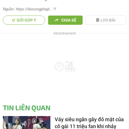
Nguồn: https://doisongphapl...
GỬI GÓP Ý
CHIA SẺ
LƯU BÀI
TIN LIÊN QUAN
Váy siêu ngắn gây đỏ mặt của
cô gái 11 triệu fan khi nhảy